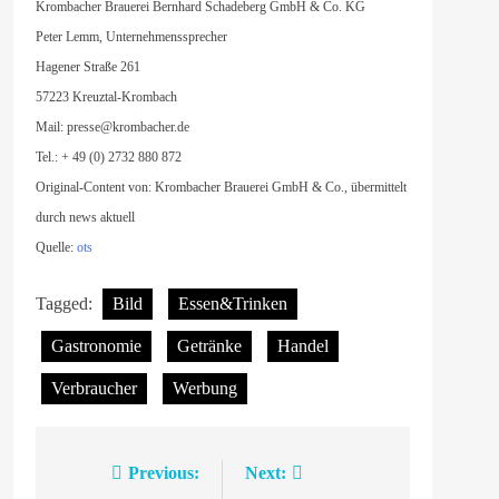
Krombacher Brauerei Bernhard Schadeberg GmbH & Co. KG
Peter Lemm, Unternehmenssprecher
Hagener Straße 261
57223 Kreuztal-Krombach
Mail:
presse@krombacher.de
Tel.: + 49 (0) 2732 880 872
Original-Content von: Krombacher Brauerei GmbH & Co., übermittelt
durch news aktuell
Quelle:
ots
Tagged:
Bild
Essen&Trinken
Gastronomie
Getränke
Handel
Verbraucher
Werbung
Previous:
Next:
Beitragsnavigation