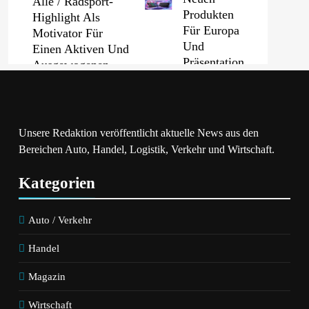
Alle / Radsport-
Produkten
Highlight Als
Für Europa
Motivator Für
Und
Einen Aktiven Und
Präsentation
Ausgewogenen
Auf Der IFA
Alltag
2026
PKV-Vertrieb
Unsere Redaktion veröffentlicht aktuelle News aus den
Im Wandel:
Bereichen Auto, Handel, Logistik, Verkehr und Wirtschaft.
Febreze Bringt
Warum Die
Einen Neuen
JP Consulting
Kategorien
Mülleimer-
GmbH Keine
Erfrischer Auf Den
Leads Mehr
Markt Und Bietet
Auto / Verkehr
Verteilt
Ab Sofort Eine
Effektive Lösung
Handel
Gegen
Magazin
Unangenehme
Mülleimergerüche
Wirtschaft