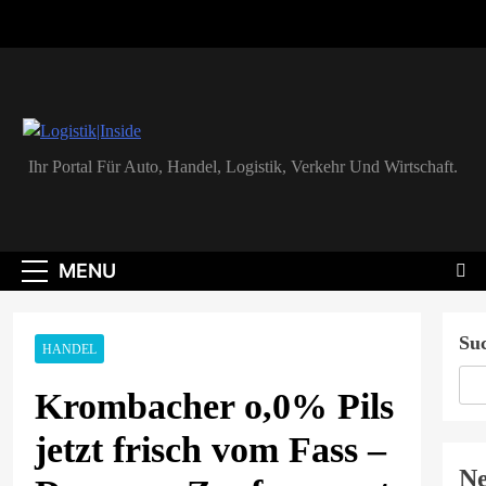
Skip
to
content
Logistik|Inside
Ihr Portal Für Auto, Handel, Logistik, Verkehr Und Wirtschaft.
MENU
Su
HANDEL
Krombacher o,0% Pils
jetzt frisch vom Fass –
Ne