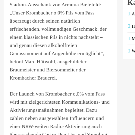
Ka
Stadion-Ausschank von Arminia Bielefeld:
„Unser Krombacher o,0% Pils vom Fass
A
überzeugt durch seinen natürlich
H
erfrischenden, vollmundigen Geschmack, der
einem klassischen Pils in nichts nachsteht –
M
und genau diesen alkoholfreien
W
Genussmoment auf Augenhöhe ermöglicht“,
betont Marc Hütwohl, ausgebildeter
Braumeister und Biersommelier der
Krombacher Brauerei.
Der Launch von Krombacher o,0% vom Fass
wird mit zielgerichteten Kommunikations- und
Aktivierungsmaßnahmen begleitet. Dazu
zählen neben ausgewählten Influencern und
einer NRW-weiten Radio-Aktivierung auch
überraschende Gastro-Pop-Ups und Sampling-