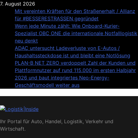
Skip
7. August 2026
to
Mit vereinten Kräften für den Straßenerhalt / Allianz
content
für #BESSERESTRASSEN gegründet
Wenn jede Minute zählt: Wie Onboard-Kurier-
Spezialist OBC ONE die internationale Notfalllogistik
neu denkt
ADAC untersucht Ladeverluste von E-Autos /
Haushaltssteckdose ist und bleibt eine Notlösung
PLAN-B NET ZERO verdoppelt Zahl der Kunden und
Plattformnutzer auf rund 115.000 im ersten Halbjahr
2026 und baut integriertes Neo-Energy-
Geschäftsmodell weiter aus
Logistik|Inside
Ihr Portal für Auto, Handel, Logistik, Verkehr und
Wirtschaft.