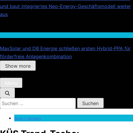
und baut integriertes Neo-Energy-Geschäftsmodell weiter
aus
05
Wirtschaft
MaxSolar und DB Energie schließen ersten Hybrid-PPA für
förderfreie Anlagenkombination
Show more
Menu
Suchen
nach:
Auto / Verkehr