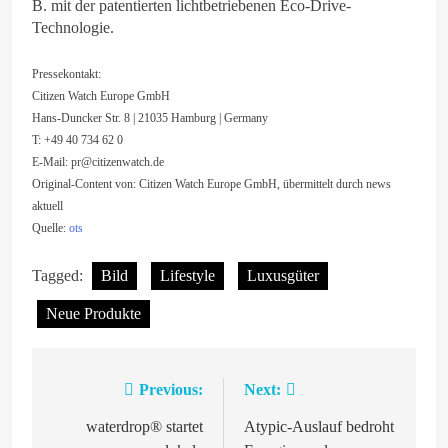
B. mit der patentierten lichtbetriebenen Eco-Drive-
Technologie.
Pressekontakt:
Citizen Watch Europe GmbH
Hans-Duncker Str. 8 | 21035 Hamburg | Germany
T: +49 40 734 62 0
E-Mail:
pr@citizenwatch.de
Original-Content von: Citizen Watch Europe GmbH, übermittelt durch news
aktuell
Quelle:
ots
Tagged:
Bild
Lifestyle
Luxusgüter
Neue Produkte
Previous:
Next:
Beitragsnavigation
waterdrop® startet
Atypic-Auslauf bedroht