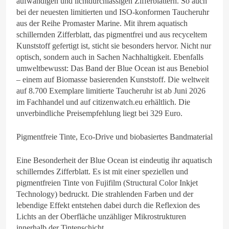
aufwändigen und lichtdurchlässigen Zifferblättern. So auch
bei der neuesten limitierten und ISO-konformen Taucheruhr
aus der Reihe Promaster Marine. Mit ihrem aquatisch
schillernden Zifferblatt, das pigmentfrei und aus recyceltem
Kunststoff gefertigt ist, sticht sie besonders hervor. Nicht nur
optisch, sondern auch in Sachen Nachhaltigkeit. Ebenfalls
umweltbewusst: Das Band der Blue Ocean ist aus Benebiol
– einem auf Biomasse basierenden Kunststoff. Die weltweit
auf 8.700 Exemplare limitierte Taucheruhr ist ab Juni 2026
im Fachhandel und auf citizenwatch.eu erhältlich. Die
unverbindliche Preisempfehlung liegt bei 329 Euro.
Pigmentfreie Tinte, Eco-Drive und biobasiertes Bandmaterial
Eine Besonderheit der Blue Ocean ist eindeutig ihr aquatisch
schillerndes Zifferblatt. Es ist mit einer speziellen und
pigmentfreien Tinte von Fujifilm (Structural Color Inkjet
Technology) bedruckt. Die strahlenden Farben und der
lebendige Effekt entstehen dabei durch die Reflexion des
Lichts an der Oberfläche unzähliger Mikrostrukturen
innerhalb der Tintenschicht.