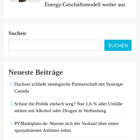
Energy-Geschäftsmodell weiter aus
Lidl Deutschland Tour: Discounter
macht Radrennen zum Event für alle
Suchen
/ Radsport-Highlight als Motivator
für einen aktiven und ausgewogenen
SUCHEN
Alltag
Ein Jahrzehnt jenseits aller Grenzen:
Neueste Beiträge
AKKO feiert 10-jähriges Jubiläum
mit neuen Produkten für Europa und
Dachser schließt strategische Partnerschaft mit Synergie
Präsentation auf der IFA 2026
Canada
Schaut die Politik einfach weg? Nur 1,6 % aller Unfälle
stehen mit Alkohol oder Drogen in Verbindung
PVMarktplatz.de: Warum sich der Verkauf über einen
spezialisierten Anbieter lohnt