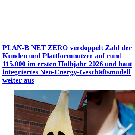
PLAN-B NET ZERO verdoppelt Zahl der
Kunden und Plattformnutzer auf rund
115.000 im ersten Halbjahr 2026 und baut
integriertes Neo-Energy-Geschäftsmodell
weiter aus