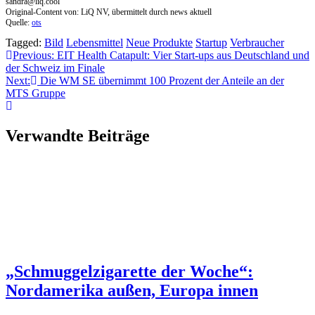
sandra@liq.cool
Original-Content von: LiQ NV, übermittelt durch news aktuell
Quelle:
ots
Tagged:
Bild
Lebensmittel
Neue Produkte
Startup
Verbraucher
Beitragsnavigation
Previous:
EIT Health Catapult: Vier Start-ups aus Deutschland und
der Schweiz im Finale
Next:
Die WM SE übernimmt 100 Prozent der Anteile an der
MTS Gruppe
Verwandte Beiträge
„Schmuggelzigarette der Woche“:
Nordamerika außen, Europa innen