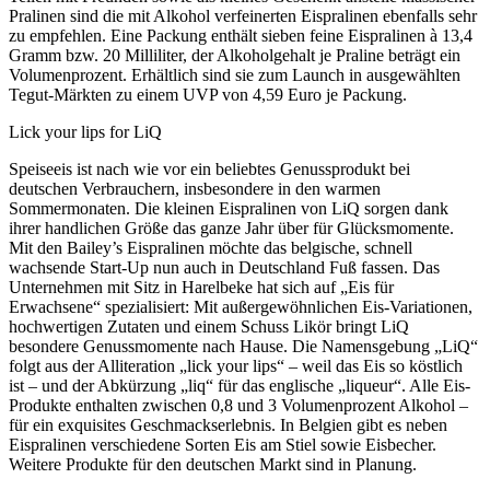
Pralinen sind die mit Alkohol verfeinerten Eispralinen ebenfalls sehr
zu empfehlen. Eine Packung enthält sieben feine Eispralinen à 13,4
Gramm bzw. 20 Milliliter, der Alkoholgehalt je Praline beträgt ein
Volumenprozent. Erhältlich sind sie zum Launch in ausgewählten
Tegut-Märkten zu einem UVP von 4,59 Euro je Packung.
Lick your lips for LiQ
Speiseeis ist nach wie vor ein beliebtes Genussprodukt bei
deutschen Verbrauchern, insbesondere in den warmen
Sommermonaten. Die kleinen Eispralinen von LiQ sorgen dank
ihrer handlichen Größe das ganze Jahr über für Glücksmomente.
Mit den Bailey’s Eispralinen möchte das belgische, schnell
wachsende Start-Up nun auch in Deutschland Fuß fassen. Das
Unternehmen mit Sitz in Harelbeke hat sich auf „Eis für
Erwachsene“ spezialisiert: Mit außergewöhnlichen Eis-Variationen,
hochwertigen Zutaten und einem Schuss Likör bringt LiQ
besondere Genussmomente nach Hause. Die Namensgebung „LiQ“
folgt aus der Alliteration „lick your lips“ – weil das Eis so köstlich
ist – und der Abkürzung „liq“ für das englische „liqueur“. Alle Eis-
Produkte enthalten zwischen 0,8 und 3 Volumenprozent Alkohol –
für ein exquisites Geschmackserlebnis. In Belgien gibt es neben
Eispralinen verschiedene Sorten Eis am Stiel sowie Eisbecher.
Weitere Produkte für den deutschen Markt sind in Planung.