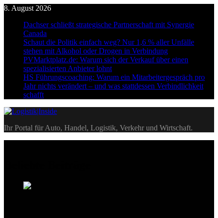
Skip
8. August 2026
to
Dachser schließt strategische Partnerschaft mit Synergie
content
Canada
Schaut die Politik einfach weg? Nur 1,6 % aller Unfälle
stehen mit Alkohol oder Drogen in Verbindung
PVMarktplatz.de: Warum sich der Verkauf über einen
spezialisierten Anbieter lohnt
HS Führungscoaching: Warum ein Mitarbeitergespräch pro
Jahr nichts verändert – und was stattdessen Verbindlichkeit
schafft
Logistik|Inside
Ihr Portal für Auto, Handel, Logistik, Verkehr und Wirtschaft.
Beliebte Beiträge