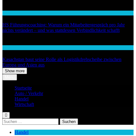
04
Wirtschaft
HS Führungscoaching: Warum ein Mitarbeitergespräch pro Jahr
nichts verändert – und was stattdessen Verbindlichkeit schafft
05
Auto / Verkehr
Kasachstan baut seine Rolle als Logistikdrehscheibe zwischen
Europa und Asien aus
Show more
Menu
Startseite
Auto / Verkehr
Handel
Wirtschaft
Suchen
nach:
Handel