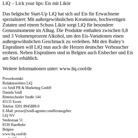
LiQ – Lick your lips: Eis mit Likör
Das belgische Start-Up LiQ hat sich auf Eis für Erwachsene
spezialisiert: Mit außergewöhnlichen Kreationen, hochwertigen
Zutaten und einem Schuss Likör sorgt LiQ für besondere
Genussmomente im Alltag. Die Produkte enthalten zwischen 0,8
und 3 Volumenprozent Alkohol, um den Eis-Variationen einen
außergewöhnlichen Geschmack zu verleihen. Mit den Bailey’s
Eispralinen will LiQ nun auch die Herzen deutscher Verbraucher
erobern. Neben Eispralinen sind in Belgien auch Eisbecher und Eis
am Stiel erhältlich.
Weitere Informationen unter: www.liq.cool/de
Pressekontakt:
Redaktionsbüro LiQ
c/o Seidl PR & Marketing GmbH
Daniela Seidl
Rüttenscheider Straße 144
45131 Essen
Telefon: 0201 8945889-0
E-Mail:
presse@seidl-agentur.comHerausgeber
:
LiQ NV
Stedestraat 51
8530 Harelbeke
Belgien
www.liq.cool/de