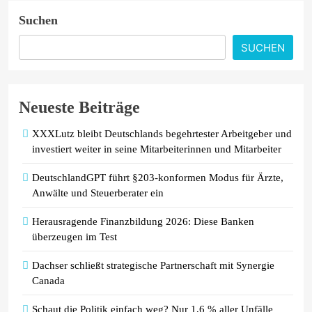
Suchen
PVMarktplatz.de: Warum sich der
Verkauf über einen spezialisierten
SUCHEN
Anbieter lohnt
Neueste Beiträge
XXXLutz bleibt Deutschlands begehrtester Arbeitgeber und
investiert weiter in seine Mitarbeiterinnen und Mitarbeiter
DeutschlandGPT führt §203-konformen Modus für Ärzte,
Anwälte und Steuerberater ein
Herausragende Finanzbildung 2026: Diese Banken
überzeugen im Test
Dachser schließt strategische Partnerschaft mit Synergie
Canada
Schaut die Politik einfach weg? Nur 1,6 % aller Unfälle