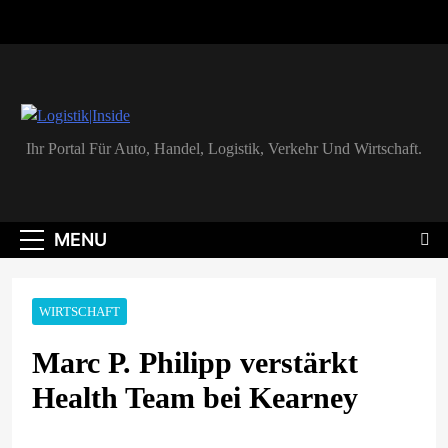
Skip
to
content
Logistik|Inside
Ihr Portal Für Auto, Handel, Logistik, Verkehr Und Wirtschaft.
MENU
WIRTSCHAFT
Marc P. Philipp verstärkt
Health Team bei Kearney