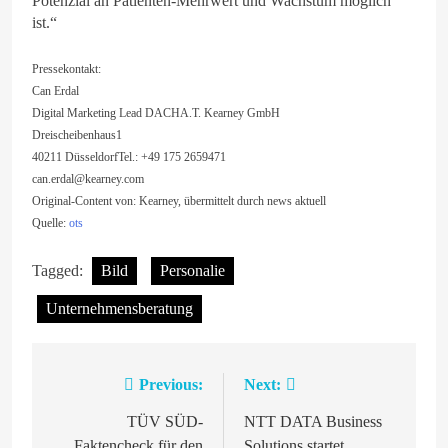
Potenzial an Patienten-Mehrwert und Wachstum möglich
ist.“
Pressekontakt:
Can Erdal
Digital Marketing Lead DACHA.T. Kearney GmbH
Dreischeibenhaus1
40211 DüsseldorfTel.: +49 175 2659471
can.erdal@kearney.com
Original-Content von: Kearney, übermittelt durch news aktuell
Quelle:
ots
Tagged:
Bild
Personalie
Unternehmensberatung
Previous:
Next:
Beitragsnavigation
TÜV SÜD-
NTT DATA Business
Faktencheck für den
Solutions startet