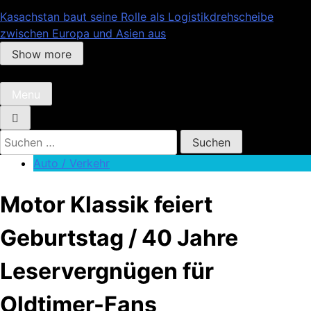
Kasachstan baut seine Rolle als Logistikdrehscheibe
zwischen Europa und Asien aus
Show more
Menu
Suchen
nach:
Auto / Verkehr
Motor Klassik feiert
Geburtstag / 40 Jahre
Leservergnügen für
Oldtimer-Fans