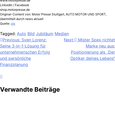
www.motorpresse.de
LinkedIn / Facebook
shop.motorpresse.de
Original-Content von: Motor Presse Stuttgart, AUTO MOTOR UND SPORT,
übermittelt durch news aktuell
Quelle:
ots
Tagged:
Auto
Bild
Jubiläum
Medien
Beitragsnavigation
Previous:
Sven Lorenz:
Next:
Mister Spex richtet
Seine 3-in-1-Lösung für
Marke neu aus:
unternehmerischen Erfolg
Positionierung als „Der
und persönliche
Optiker deines Lebens“
Finanzplanung
Verwandte Beiträge