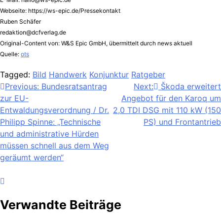
Webseite: https://ws-epic.de/Pressekontakt
Ruben Schäfer
redaktion@dcfverlag.de
Original-Content von: W&S Epic GmbH, übermittelt durch news aktuell
Quelle:
ots
Tagged:
Bild
Handwerk
Konjunktur
Ratgeber
Beitragsnavigation
Previous:
Bundesratsantrag
Next:
Škoda erweitert
zur EU-
Angebot für den Karoq um
Entwaldungsverordnung / Dr.
2,0 TDI DSG mit 110 kW (150
Philipp Spinne: „Technische
PS) und Frontantrieb
und administrative Hürden
müssen schnell aus dem Weg
geräumt werden“
Verwandte Beiträge