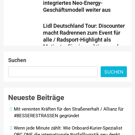
integriertes Neo-Energy-
Geschäftsmodell weiter aus
Lidl Deutschland Tour: Discounter
macht Radrennen zum Event für
alle / Radsport-Highlight als
Motivator für einen aktiven und
ausgewogenen Alltag
Suchen
Ein Jahrzehnt jenseits aller
SUCHEN
Grenzen: AKKO feiert 10-jähriges
Jubiläum mit neuen Produkten für
Europa und Präsentation auf der
Neueste Beiträge
IFA 2026
Mit vereinten Kräften für den Straßenerhalt / Allianz für
PKV-Vertrieb im Wandel: Warum
#BESSERESTRASSEN gegründet
die JP Consulting GmbH keine
Leads mehr verteilt
Wenn jede Minute zählt: Wie Onboard-Kurier-Spezialist
OBC ONE die internationale Notfalllogistik neu denkt