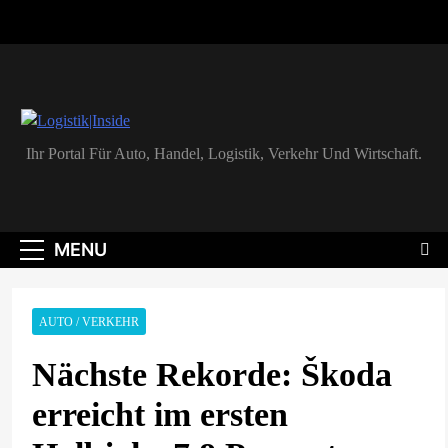
Skip
to
content
Logistik|Inside
Ihr Portal Für Auto, Handel, Logistik, Verkehr Und Wirtschaft.
MENU
AUTO / VERKEHR
Nächste Rekorde: Škoda
erreicht im ersten