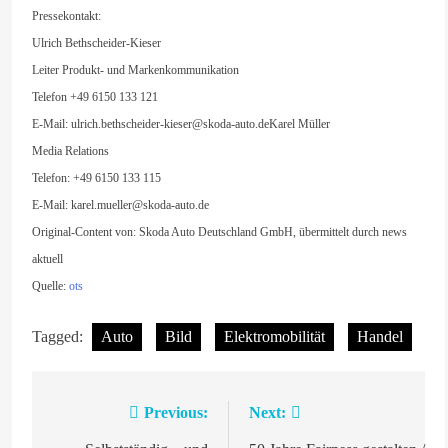
Pressekontakt:
Ulrich Bethscheider-Kieser
Leiter Produkt- und Markenkommunikation
Telefon +49 6150 133 121
E-Mail:
ulrich.bethscheider-kieser@skoda-auto.deKarel
Müller
Media Relations
Telefon: +49 6150 133 115
E-Mail:
karel.mueller@skoda-auto.de
Original-Content von: Skoda Auto Deutschland GmbH, übermittelt durch news
aktuell
Quelle:
ots
Tagged:
Auto
Bild
Elektromobilität
Handel
Previous:
Next:
Beitragsnavigation