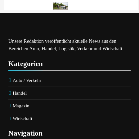
ADAC Untersucht
Mit Vereinten Kräften
Ladeverluste Von E-
Für Den Straßenerhalt /
Autos /
Allianz Für
Haushaltssteckdose Ist
#BESSERESTRASSEN
Unsere Redaktion veröffentlicht aktuelle News aus den
Und Bleibt Eine
Gegründet
Bereichen Auto, Handel, Logistik, Verkehr und Wirtschaft.
Notlösung
Kategorien
Auto / Verkehr
Handel
Magazin
Wirtschaft
Navigation