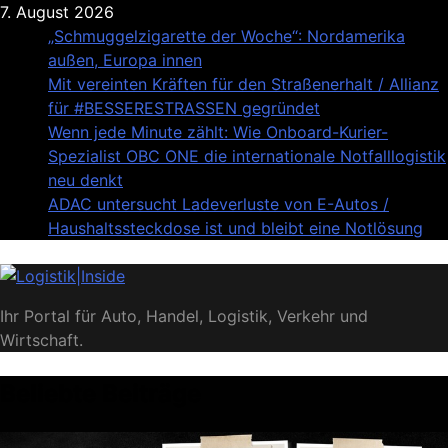
Skip
7. August 2026
to
„Schmuggelzigarette der Woche“: Nordamerika
content
außen, Europa innen
Mit vereinten Kräften für den Straßenerhalt / Allianz
für #BESSERESTRASSEN gegründet
Wenn jede Minute zählt: Wie Onboard-Kurier-
Spezialist OBC ONE die internationale Notfalllogistik
neu denkt
ADAC untersucht Ladeverluste von E-Autos /
Haushaltssteckdose ist und bleibt eine Notlösung
Logistik|Inside
Ihr Portal für Auto, Handel, Logistik, Verkehr und
Wirtschaft.
Beliebte Beiträge