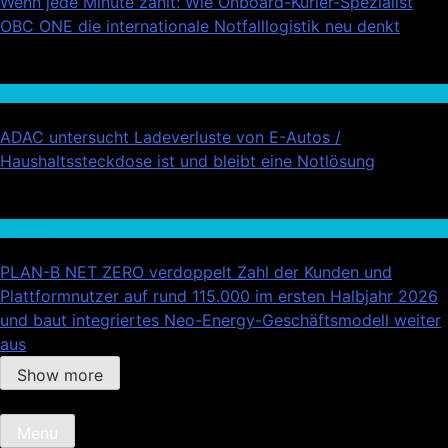
Wenn jede Minute zählt: Wie Onboard-Kurier-Spezialist
OBC ONE die internationale Notfalllogistik neu denkt
04
Auto / Verkehr
ADAC untersucht Ladeverluste von E-Autos /
Haushaltssteckdose ist und bleibt eine Notlösung
05
Handel
PLAN-B NET ZERO verdoppelt Zahl der Kunden und
Plattformnutzer auf rund 115.000 im ersten Halbjahr 2026
und baut integriertes Neo-Energy-Geschäftsmodell weiter
aus
Show more
Menu