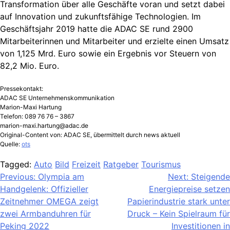
Transformation über alle Geschäfte voran und setzt dabei
auf Innovation und zukunftsfähige Technologien. Im
Geschäftsjahr 2019 hatte die ADAC SE rund 2900
Mitarbeiterinnen und Mitarbeiter und erzielte einen Umsatz
von 1,125 Mrd. Euro sowie ein Ergebnis vor Steuern von
82,2 Mio. Euro.
Pressekontakt:
ADAC SE Unternehmenskommunikation
Marion-Maxi Hartung
Telefon: 089 76 76 – 3867
marion-maxi.hartung@adac.de
Original-Content von: ADAC SE, übermittelt durch news aktuell
Quelle:
ots
Tagged:
Auto
Bild
Freizeit
Ratgeber
Tourismus
Beitragsnavigation
Previous:
Olympia am
Next:
Steigende
Handgelenk: Offizieller
Energiepreise setzen
Zeitnehmer OMEGA zeigt
Papierindustrie stark unter
zwei Armbanduhren für
Druck – Kein Spielraum für
Peking 2022
Investitionen in