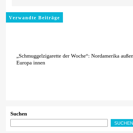
Verwandte Beiträge
„Schmuggelzigarette der Woche“: Nordamerika außen
Europa innen
PLAN-B NET ZERO verdoppelt Zahl der Kunden un
Plattformnutzer auf rund 115.000 im ersten Halbjahr
Suchen
2026 und baut integriertes Neo-Energy-
SUCHE
Geschäftsmodell weiter aus