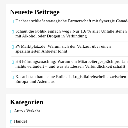
Neueste Beiträge
Dachser schließt strategische Partnerschaft mit Synergie Canad
Lidl Deutschland Tour: Discounter macht Radrennen
Schaut die Politik einfach weg? Nur 1,6 % aller Unfälle stehen
zum Event für alle / Radsport-Highlight als Motivator
mit Alkohol oder Drogen in Verbindung
für einen aktiven und ausgewogenen Alltag
PVMarktplatz.de: Warum sich der Verkauf über einen
spezialisierten Anbieter lohnt
HS Führungscoaching: Warum ein Mitarbeitergespräch pro Jah
nichts verändert – und was stattdessen Verbindlichkeit schafft
Kasachstan baut seine Rolle als Logistikdrehscheibe zwischen
Ein Jahrzehnt jenseits aller Grenzen: AKKO feiert 10
Europa und Asien aus
jähriges Jubiläum mit neuen Produkten für Europa un
Präsentation auf der IFA 2026
Kategorien
Auto / Verkehr
Handel