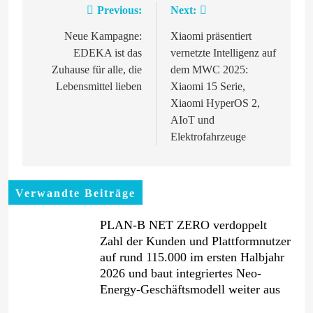
Previous:
Next:
Beitragsnavigation
Neue Kampagne:
Xiaomi präsentiert
EDEKA ist das
vernetzte Intelligenz auf
Zuhause für alle, die
dem MWC 2025:
Lebensmittel lieben
Xiaomi 15 Serie,
Xiaomi HyperOS 2,
AIoT und
Elektrofahrzeuge
Verwandte Beiträge
PLAN-B NET ZERO verdoppelt
Zahl der Kunden und Plattformnutzer
auf rund 115.000 im ersten Halbjahr
2026 und baut integriertes Neo-
Energy-Geschäftsmodell weiter aus