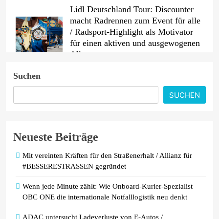
Lidl Deutschland Tour: Discounter
macht Radrennen zum Event für alle
/ Radsport-Highlight als Motivator
für einen aktiven und ausgewogenen
Alltag
Suchen
Ein Jahrzehnt jenseits aller Grenzen:
AKKO feiert 10-jähriges Jubiläum
SUCHEN
mit neuen Produkten für Europa und
Präsentation auf der IFA 2026
Neueste Beiträge
PKV-Vertrieb im Wandel: Warum die
JP Consulting GmbH keine Leads
Mit vereinten Kräften für den Straßenerhalt / Allianz für
mehr verteilt
#BESSERESTRASSEN gegründet
Wenn jede Minute zählt: Wie Onboard-Kurier-Spezialist
OBC ONE die internationale Notfalllogistik neu denkt
ADAC untersucht Ladeverluste von E-Autos /