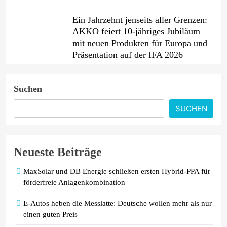
Ein Jahrzehnt jenseits aller Grenzen:
AKKO feiert 10-jähriges Jubiläum
mit neuen Produkten für Europa und
Präsentation auf der IFA 2026
PKV-Vertrieb im Wandel: Warum die
Suchen
JP Consulting GmbH keine Leads
mehr verteilt
SUCHEN
Febreze bringt einen neuen
Mülleimer-Erfrischer auf den Markt
Neueste Beiträge
und bietet ab sofort eine effektive
Lösung gegen unangenehme
MaxSolar und DB Energie schließen ersten Hybrid-PPA für
Mülleimergerüche
förderfreie Anlagenkombination
E-Autos heben die Messlatte: Deutsche wollen mehr als nur
einen guten Preis