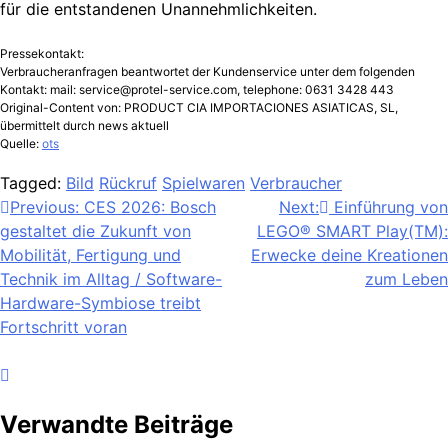
für die entstandenen Unannehmlichkeiten.
Pressekontakt:
Verbraucheranfragen beantwortet der Kundenservice unter dem folgenden
Kontakt: mail:
service@protel-service.com
, telephone: 0631 3428 443
Original-Content von: PRODUCT CIA IMPORTACIONES ASIATICAS, SL,
übermittelt durch news aktuell
Quelle:
ots
Tagged:
Bild
Rückruf
Spielwaren
Verbraucher
Beitragsnavigation
Previous:
CES 2026: Bosch
Next:
Einführung von
gestaltet die Zukunft von
LEGO® SMART Play(TM):
Mobilität, Fertigung und
Erwecke deine Kreationen
Technik im Alltag / Software-
zum Leben
Hardware-Symbiose treibt
Fortschritt voran
Verwandte Beiträge