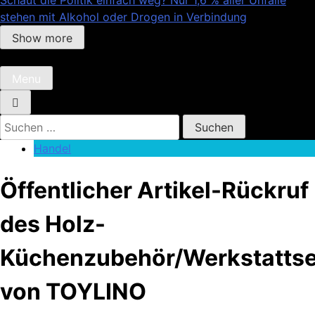
stehen mit Alkohol oder Drogen in Verbindung
Show more
Menu
Suchen
nach:
Handel
Öffentlicher Artikel-Rückruf
des Holz-
Küchenzubehör/Werkstattse
von TOYLINO