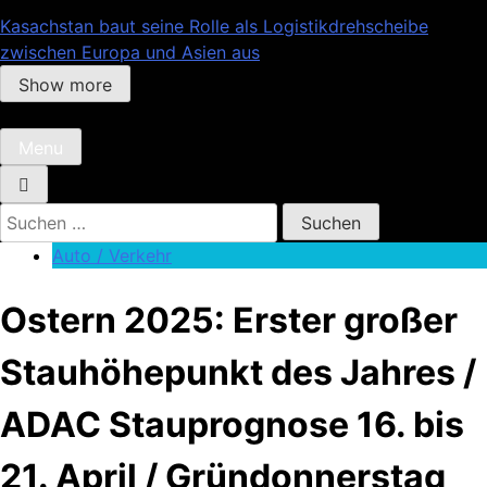
Kasachstan baut seine Rolle als Logistikdrehscheibe
zwischen Europa und Asien aus
Show more
Menu
Suchen
nach:
Auto / Verkehr
Ostern 2025: Erster großer
Stauhöhepunkt des Jahres /
ADAC Stauprognose 16. bis
21. April / Gründonnerstag