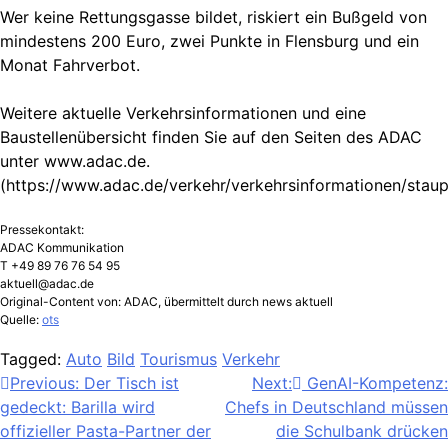
Wer keine Rettungsgasse bildet, riskiert ein Bußgeld von
mindestens 200 Euro, zwei Punkte in Flensburg und ein
Monat Fahrverbot.
Weitere aktuelle Verkehrsinformationen und eine
Baustellenübersicht finden Sie auf den Seiten des ADAC
unter www.adac.de.
(https://www.adac.de/verkehr/verkehrsinformationen/stau
Pressekontakt:
ADAC Kommunikation
T +49 89 76 76 54 95
aktuell@adac.de
Original-Content von: ADAC, übermittelt durch news aktuell
Quelle:
ots
Tagged:
Auto
Bild
Tourismus
Verkehr
Beitragsnavigation
Previous:
Der Tisch ist
Next:
GenAI-Kompetenz:
gedeckt: Barilla wird
Chefs in Deutschland müssen
offizieller Pasta-Partner der
die Schulbank drücken