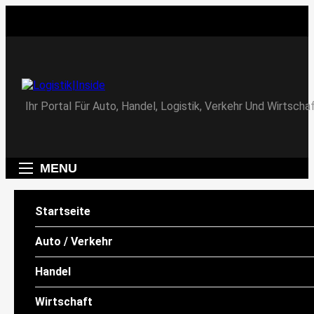
Skip
to
content
Logistik|Inside
Ihr Portal Für Auto, Handel, Logistik, Verkehr Und Wirtschaf
MENU
Startseite
WIRTSCHAFT
Auto / Verkehr
Quirin Privatbank: Marco
Herbst leitet ab sofort die
Handel
Niederlassung Hannover
Wirtschaft