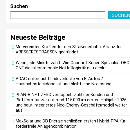
MaxSolar und DB Energie schließen ersten
Suchen
Hybrid-PPA für förderfreie Anlagenkombination
SUCHE
Neueste Beiträge
Mit vereinten Kräften für den Straßenerhalt / Allianz für
KSB mit starkem Geschäftsverlauf im zweiten
#BESSERESTRASSEN gegründet
Quartal
Wenn jede Minute zählt: Wie Onboard-Kurier-Spezialist OBC
ONE die internationale Notfalllogistik neu denkt
ADAC untersucht Ladeverluste von E-Autos /
Haushaltssteckdose ist und bleibt eine Notlösung
Intersolar-Trend 2026: Warum Batteriespeicher
PLAN-B NET ZERO verdoppelt Zahl der Kunden und
Plattformnutzer auf rund 115.000 im ersten Halbjahr 2026
zum wichtigsten Baustein der Energiewende
und baut integriertes Neo-Energy-Geschäftsmodell weiter
werden
aus
MaxSolar und DB Energie schließen ersten Hybrid-PPA für
förderfreie Anlagenkombination