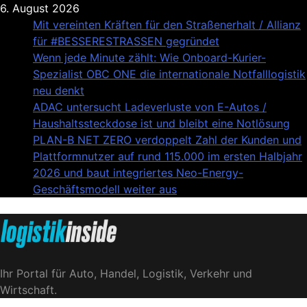
Skip
6. August 2026
to
Mit vereinten Kräften für den Straßenerhalt / Allianz
content
für #BESSERESTRASSEN gegründet
Wenn jede Minute zählt: Wie Onboard-Kurier-
Spezialist OBC ONE die internationale Notfalllogistik
neu denkt
ADAC untersucht Ladeverluste von E-Autos /
Haushaltssteckdose ist und bleibt eine Notlösung
PLAN-B NET ZERO verdoppelt Zahl der Kunden und
Plattformnutzer auf rund 115.000 im ersten Halbjahr
2026 und baut integriertes Neo-Energy-
Geschäftsmodell weiter aus
Logistik|Inside
Ihr Portal für Auto, Handel, Logistik, Verkehr und
Wirtschaft.