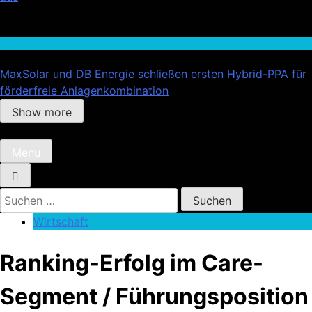
05
Wirtschaft
MaxSolar und DB Energie schließen ersten Hybrid-PPA für
förderfreie Anlagenkombination
Show more
Menu
Suchen
nach:
Wirtschaft
Ranking-Erfolg im Care-
Segment / Führungsposition