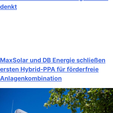
denkt
MaxSolar und DB Energie schließen
ersten Hybrid-PPA für förderfreie
Anlagenkombination