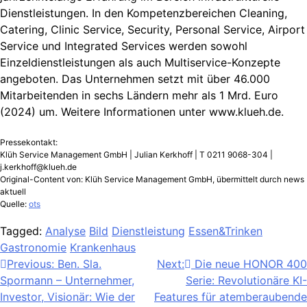
Dienstleistungen. In den Kompetenzbereichen Cleaning,
Catering, Clinic Service, Security, Personal Service, Airport
Service und Integrated Services werden sowohl
Einzeldienstleistungen als auch Multiservice-Konzepte
angeboten. Das Unternehmen setzt mit über 46.000
Mitarbeitenden in sechs Ländern mehr als 1 Mrd. Euro
(2024) um. Weitere Informationen unter www.klueh.de.
Pressekontakt:
Klüh Service Management GmbH | Julian Kerkhoff | T 0211 9068-304 |
j.kerkhoff@klueh.de
Original-Content von: Klüh Service Management GmbH, übermittelt durch news
aktuell
Quelle:
ots
Tagged:
Analyse
Bild
Dienstleistung
Essen&Trinken
Gastronomie
Krankenhaus
Beitragsnavigation
Previous:
Ben. Sla.
Next:
Die neue HONOR 400
Spormann – Unternehmer,
Serie: Revolutionäre KI-
Investor, Visionär: Wie der
Features für atemberaubende