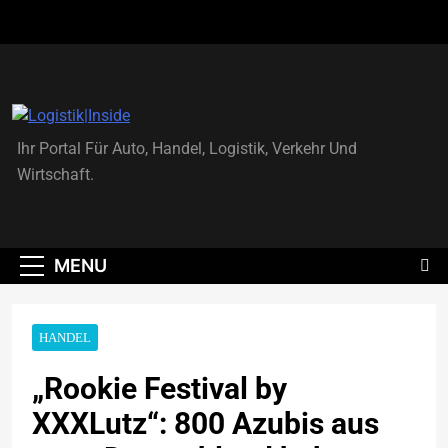
Skip
to
content
Logistik|Inside
Ihr Portal Für Auto, Handel, Logistik, Verkehr Und
Wirtschaft.
MENU
HANDEL
„Rookie Festival by
XXXLutz“: 800 Azubis aus