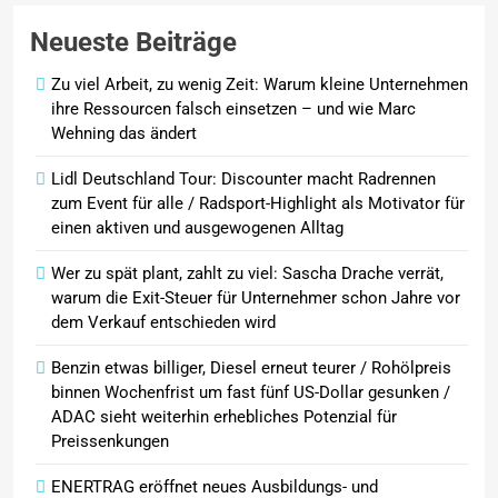
Febreze bringt einen neuen
Neueste Beiträge
Mülleimer-Erfrischer auf den
Markt und bietet ab sofort eine
Zu viel Arbeit, zu wenig Zeit: Warum kleine Unternehmen
effektive Lösung gegen
ihre Ressourcen falsch einsetzen – und wie Marc
unangenehme Mülleimergerüche
Wehning das ändert
Lidl Deutschland Tour: Discounter macht Radrennen
zum Event für alle / Radsport-Highlight als Motivator für
einen aktiven und ausgewogenen Alltag
Wer zu spät plant, zahlt zu viel: Sascha Drache verrät,
warum die Exit-Steuer für Unternehmer schon Jahre vor
dem Verkauf entschieden wird
Benzin etwas billiger, Diesel erneut teurer / Rohölpreis
binnen Wochenfrist um fast fünf US-Dollar gesunken /
ADAC sieht weiterhin erhebliches Potenzial für
Preissenkungen
ENERTRAG eröffnet neues Ausbildungs- und