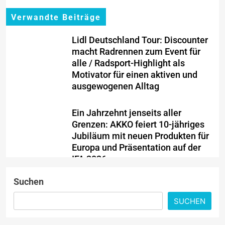
Verwandte Beiträge
Lidl Deutschland Tour: Discounter
macht Radrennen zum Event für
alle / Radsport-Highlight als
Motivator für einen aktiven und
ausgewogenen Alltag
Ein Jahrzehnt jenseits aller
Grenzen: AKKO feiert 10-jähriges
Jubiläum mit neuen Produkten für
Europa und Präsentation auf der
IFA 2026
Suchen
PKV-Vertrieb im Wandel: Warum
die JP Consulting GmbH keine
SUCHEN
Leads mehr verteilt