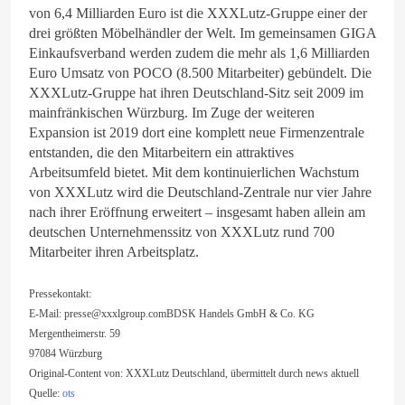
von 6,4 Milliarden Euro ist die XXXLutz-Gruppe einer der
drei größten Möbelhändler der Welt. Im gemeinsamen GIGA
Einkaufsverband werden zudem die mehr als 1,6 Milliarden
Euro Umsatz von POCO (8.500 Mitarbeiter) gebündelt. Die
XXXLutz-Gruppe hat ihren Deutschland-Sitz seit 2009 im
mainfränkischen Würzburg. Im Zuge der weiteren
Expansion ist 2019 dort eine komplett neue Firmenzentrale
entstanden, die den Mitarbeitern ein attraktives
Arbeitsumfeld bietet. Mit dem kontinuierlichen Wachstum
von XXXLutz wird die Deutschland-Zentrale nur vier Jahre
nach ihrer Eröffnung erweitert – insgesamt haben allein am
deutschen Unternehmenssitz von XXXLutz rund 700
Mitarbeiter ihren Arbeitsplatz.
Pressekontakt:
E-Mail:
presse@xxxlgroup.comBDSK
Handels GmbH & Co. KG
Mergentheimerstr. 59
97084 Würzburg
Original-Content von: XXXLutz Deutschland, übermittelt durch news aktuell
Quelle:
ots