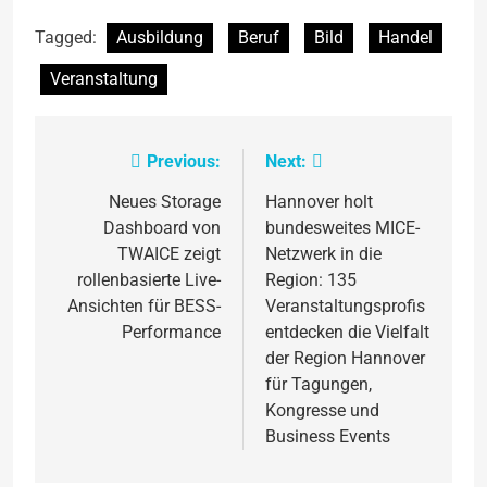
Tagged:
Ausbildung
Beruf
Bild
Handel
Veranstaltung
Previous:
Next:
Beitragsnavigation
Neues Storage
Hannover holt
Dashboard von
bundesweites MICE-
TWAICE zeigt
Netzwerk in die
rollenbasierte Live-
Region: 135
Ansichten für BESS-
Veranstaltungsprofis
Performance
entdecken die Vielfalt
der Region Hannover
für Tagungen,
Kongresse und
Business Events