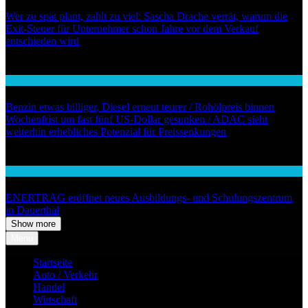
Wer zu spät plant, zahlt zu viel: Sascha Drache verrät, warum die
Exit-Steuer für Unternehmer schon Jahre vor dem Verkauf
entschieden wird
04
Auto / Verkehr
Benzin etwas billiger, Diesel erneut teurer / Rohölpreis binnen
Wochenfrist um fast fünf US-Dollar gesunken / ADAC sieht
weiterhin erhebliches Potenzial für Preissenkungen
05
Wirtschaft
ENERTRAG eröffnet neues Ausbildungs- und Schulungszentrum
in Dauerthal
Show more
Menu
Startseite
Auto / Verkehr
Handel
Wirtschaft