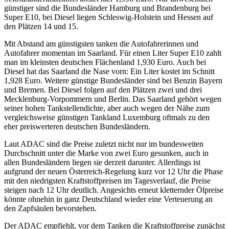
günstiger sind die Bundesländer Hamburg und Brandenburg bei
Super E10, bei Diesel liegen Schleswig-Holstein und Hessen auf
den Plätzen 14 und 15.
Mit Abstand am günstigsten tanken die Autofahrerinnen und
Autofahrer momentan im Saarland. Für einen Liter Super E10 zahlt
man im kleinsten deutschen Flächenland 1,930 Euro. Auch bei
Diesel hat das Saarland die Nase vorn: Ein Liter kostet im Schnitt
1,928 Euro. Weitere günstige Bundesländer sind bei Benzin Bayern
und Bremen. Bei Diesel folgen auf den Plätzen zwei und drei
Mecklenburg-Vorpommern und Berlin. Das Saarland gehört wegen
seiner hohen Tankstellendichte, aber auch wegen der Nähe zum
vergleichsweise günstigen Tankland Luxemburg oftmals zu den
eher preiswerteren deutschen Bundesländern.
Laut ADAC sind die Preise zuletzt nicht nur im bundesweiten
Durchschnitt unter die Marke von zwei Euro gesunken, auch in
allen Bundesländern liegen sie derzeit darunter. Allerdings ist
aufgrund der neuen Österreich-Regelung kurz vor 12 Uhr die Phase
mit den niedrigsten Kraftstoffpreisen im Tagesverlauf, die Preise
steigen nach 12 Uhr deutlich. Angesichts erneut kletternder Ölpreise
könnte ohnehin in ganz Deutschland wieder eine Verteuerung an
den Zapfsäulen bevorstehen.
Der ADAC empfiehlt, vor dem Tanken die Kraftstoffpreise zunächst