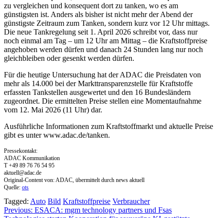
zu vergleichen und konsequent dort zu tanken, wo es am
günstigsten ist. Anders als bisher ist nicht mehr der Abend der
günstigste Zeitraum zum Tanken, sondern kurz vor 12 Uhr mittags.
Die neue Tankregelung seit 1. April 2026 schreibt vor, dass nur
noch einmal am Tag – um 12 Uhr am Mittag – die Kraftstoffpreise
angehoben werden dürfen und danach 24 Stunden lang nur noch
gleichbleiben oder gesenkt werden dürfen.
Für die heutige Untersuchung hat der ADAC die Preisdaten von
mehr als 14.000 bei der Markttransparenzstelle für Kraftstoffe
erfassten Tankstellen ausgewertet und den 16 Bundesländern
zugeordnet. Die ermittelten Preise stellen eine Momentaufnahme
vom 12. Mai 2026 (11 Uhr) dar.
Ausführliche Informationen zum Kraftstoffmarkt und aktuelle Preise
gibt es unter www.adac.de/tanken.
Pressekontakt:
ADAC Kommunikation
T +49 89 76 76 54 95
aktuell@adac.de
Original-Content von: ADAC, übermittelt durch news aktuell
Quelle:
ots
Tagged:
Auto
Bild
Kraftstoffpreise
Verbraucher
Beitragsnavigation
Previous:
ESACA: mgm technology partners und Fsas