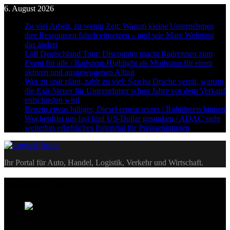
Skip
6. August 2026
to
Zu viel Arbeit, zu wenig Zeit: Warum kleine Unternehmen
content
ihre Ressourcen falsch einsetzen – und wie Marc Wehning
das ändert
Lidl Deutschland Tour: Discounter macht Radrennen zum
Event für alle / Radsport-Highlight als Motivator für einen
aktiven und ausgewogenen Alltag
Wer zu spät plant, zahlt zu viel: Sascha Drache verrät, warum
die Exit-Steuer für Unternehmer schon Jahre vor dem Verkauf
entschieden wird
Benzin etwas billiger, Diesel erneut teurer / Rohölpreis binnen
Wochenfrist um fast fünf US-Dollar gesunken / ADAC sieht
weiterhin erhebliches Potenzial für Preissenkungen
Logistik|Inside
Ihr Portal für Auto, Handel, Logistik, Verkehr und Wirtschaft.
Beliebte Beiträge