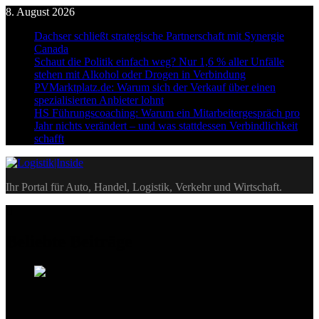
Skip
8. August 2026
to
Dachser schließt strategische Partnerschaft mit Synergie
content
Canada
Schaut die Politik einfach weg? Nur 1,6 % aller Unfälle
stehen mit Alkohol oder Drogen in Verbindung
PVMarktplatz.de: Warum sich der Verkauf über einen
spezialisierten Anbieter lohnt
HS Führungscoaching: Warum ein Mitarbeitergespräch pro
Jahr nichts verändert – und was stattdessen Verbindlichkeit
schafft
Logistik|Inside
Ihr Portal für Auto, Handel, Logistik, Verkehr und Wirtschaft.
Beliebte Beiträge