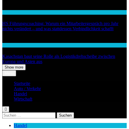
04
Wirtschaft
HS Führungscoaching: Warum ein Mitarbeitergespräch pro Jahr
nichts verändert – und was stattdessen Verbindlichkeit schafft
05
Auto / Verkehr
Kasachstan baut seine Rolle als Logistikdrehscheibe zwischen
Europa und Asien aus
Show more
Menu
Startseite
Auto / Verkehr
Handel
Wirtschaft
Suchen
nach:
Handel