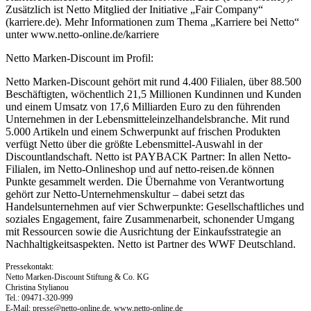
Zusätzlich ist Netto Mitglied der Initiative „Fair Company“
(karriere.de). Mehr Informationen zum Thema „Karriere bei Netto“
unter www.netto-online.de/karriere
Netto Marken-Discount im Profil:
Netto Marken-Discount gehört mit rund 4.400 Filialen, über 88.500
Beschäftigten, wöchentlich 21,5 Millionen Kundinnen und Kunden
und einem Umsatz von 17,6 Milliarden Euro zu den führenden
Unternehmen in der Lebensmitteleinzelhandelsbranche. Mit rund
5.000 Artikeln und einem Schwerpunkt auf frischen Produkten
verfügt Netto über die größte Lebensmittel-Auswahl in der
Discountlandschaft. Netto ist PAYBACK Partner: In allen Netto-
Filialen, im Netto-Onlineshop und auf netto-reisen.de können
Punkte gesammelt werden. Die Übernahme von Verantwortung
gehört zur Netto-Unternehmenskultur – dabei setzt das
Handelsunternehmen auf vier Schwerpunkte: Gesellschaftliches und
soziales Engagement, faire Zusammenarbeit, schonender Umgang
mit Ressourcen sowie die Ausrichtung der Einkaufsstrategie an
Nachhaltigkeitsaspekten. Netto ist Partner des WWF Deutschland.
Pressekontakt:
Netto Marken-Discount Stiftung & Co. KG
Christina Stylianou
Tel.: 09471-320-999
E-Mail:
presse@netto-online.de
, www.netto-online.de