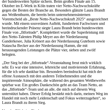
der bundesweiten Spitze sichern. Beim großen Finale am 15.
Oktober im E-Werk in Köln traten vier Netto-Nachwuchskräfte
gegen die Besten der Branche an. Besonders glänzte Laura Brandt
aus Weißenthurm, die bereits beim unternehmensinternen
Vorentscheid als „Beste Netto-Nachwuchskraft 2025“ ausgezeichnet
wurde. Mit einem souveränen Auftritt, fundiertem Fachwissen und
beeindruckender Präsenz siegte Laura Brandt beim bundesweiten
Finale von „fitfortrade“. Komplettiert wurde die Superleistung mit
den Netto-Talenten Philip Meyer aus der Niederlassung
Ganderkesee, Julia Krönert aus der Niederlassung Guteborn sowie
Natascha Becker aus der Niederlassung Hamm, die mit
herausragenden Leistungen die Plätze vier, sieben und zwölf
belegten.
„Der Sieg bei der „fitfortrade“-Veranstaltung freut mich wirklich
sehr. Es war eine intensive, lehrreiche und motivierende Erfahrung,
für die ich sehr dankbar bin. Besonders beeindruckt hat mich der
offene Austausch mit den anderen Teilnehmenden und die
inspirierende Atmosphäre, die während des gesamten Wettbewerbs
spürbar war. Ein großes Dankeschön geht an das Team Netto, an
das „fitfortrade“-Team und an alle, die mich auf diesem Weg
unterstützt haben. Dieser Erfolg bestärkt mich darin, meinen Weg im
Handel mit noch mehr Leidenschaft und Fokus weiterzugehen“, so
Laura Brandt zu ihrem Sieg.