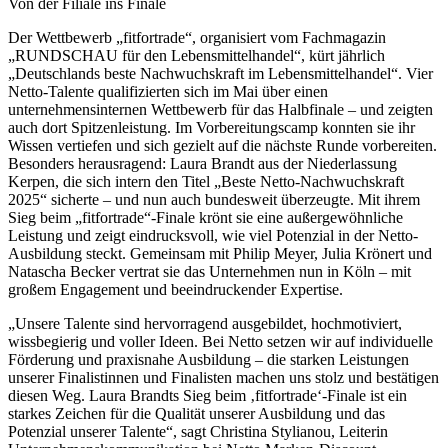
Von der Filiale ins Finale
Der Wettbewerb „fitfortrade“, organisiert vom Fachmagazin
„RUNDSCHAU für den Lebensmittelhandel“, kürt jährlich
„Deutschlands beste Nachwuchskraft im Lebensmittelhandel“. Vier
Netto-Talente qualifizierten sich im Mai über einen
unternehmensinternen Wettbewerb für das Halbfinale – und zeigten
auch dort Spitzenleistung. Im Vorbereitungscamp konnten sie ihr
Wissen vertiefen und sich gezielt auf die nächste Runde vorbereiten.
Besonders herausragend: Laura Brandt aus der Niederlassung
Kerpen, die sich intern den Titel „Beste Netto-Nachwuchskraft
2025“ sicherte – und nun auch bundesweit überzeugte. Mit ihrem
Sieg beim „fitfortrade“-Finale krönt sie eine außergewöhnliche
Leistung und zeigt eindrucksvoll, wie viel Potenzial in der Netto-
Ausbildung steckt. Gemeinsam mit Philip Meyer, Julia Krönert und
Natascha Becker vertrat sie das Unternehmen nun in Köln – mit
großem Engagement und beeindruckender Expertise.
„Unsere Talente sind hervorragend ausgebildet, hochmotiviert,
wissbegierig und voller Ideen. Bei Netto setzen wir auf individuelle
Förderung und praxisnahe Ausbildung – die starken Leistungen
unserer Finalistinnen und Finalisten machen uns stolz und bestätigen
diesen Weg. Laura Brandts Sieg beim ‚fitfortrade‘-Finale ist ein
starkes Zeichen für die Qualität unserer Ausbildung und das
Potenzial unserer Talente“, sagt Christina Stylianou, Leiterin