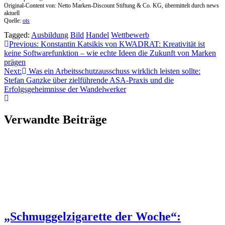
Original-Content von: Netto Marken-Discount Stiftung & Co. KG, übermittelt durch news
aktuell
Quelle:
ots
Tagged:
Ausbildung
Bild
Handel
Wettbewerb
Beitragsnavigation
Previous:
Konstantin Katsikis von KWADRAT: Kreativität ist
keine Softwarefunktion – wie echte Ideen die Zukunft von Marken
prägen
Next:
Was ein Arbeitsschutzausschuss wirklich leisten sollte:
Stefan Ganzke über zielführende ASA-Praxis und die
Erfolgsgeheimnisse der Wandelwerker
Verwandte Beiträge
„Schmuggelzigarette der Woche“: