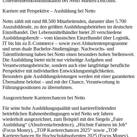
Unternehmenskommunikation bei Netto Marken-Discount.
Karriere mit Perspektive – Ausbildung bei Netto
Netto zählt mit rund 88.500 Mitarbeitenden, darunter über 5.700
Auszubildende, zu den größten Ausbildungsbetrieben im deutschen
Einzelhandel. Der Lebensmittelhändler bietet 20 verschiedene
Ausbildungsberufe – vom klassischen Einzelhandel über Logistik,
IT bis hin zu E-Commerce – sowie zwei Abiturientenprogramme
und neun duale Bachelor-Studiengänge. Nachwuchs- und
Talentförderung haben bei Netto einen besonders hohen Stellenwert.
Die Ausbildung bietet nicht nur vielseitige Aufgaben und
Verantwortungsbereiche, sondern auch eine langfristige berufliche
Perspektive mit individuellen Entwicklungsmöglichkeiten.
Besonders gute Ausbildungsleistungen werden mit einer garantierten
Übernahme belohnt – und mit der Chance, Verantwortung in
Führungspositionen zu übernehmen.
Ausgezeichnete Karrierechancen bei Netto
Für seine hohe Ausbildungsqualität und karrierefördernden
betrieblichen Rahmenbedingungen wird Netto seit Jahren
wiederholt ausgezeichnet, zum Beispiel mit den Siegeln „Faire
Ausbildung“ (Absolventa/trendence), „Höchste Fairness im Job“
(Focus Money), „TOP Karrierechancen 2025“ sowie „TOP
Karrierechancen für Hochschulabsolventen 2025 (Focus Money).