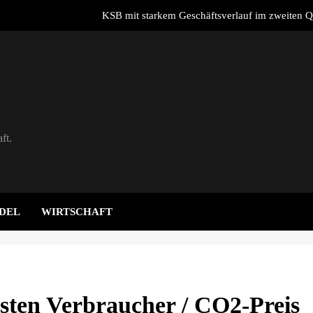
KSB mit starkem Geschäftsverlauf im zweiten Q
end 2026: Warum Batteriespeicher zum wichtigsten Baustein der Energi
w
DB Energie schließen ersten Hybrid-PPA für förderfreie Anlagenkombi
E-Autos heben die Messlatte: Deutsche wollen mehr als nur einen guten
ft.
KSB mit starkem Geschäftsverlauf im zweiten Q
end 2026: Warum Batteriespeicher zum wichtigsten Baustein der Energi
w
DEL
WIRTSCHAFT
asten Verbraucher / CO2-Preis