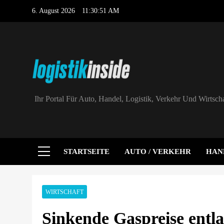
Skip
6. August 2026
11:30:51 AM
to
content
Intersolar-Tr
MaxSolar und 
Logistik|Inside
Ihr Portal Für Auto, Handel, Logistik, Verkehr Und Wirtscha
Intersolar-Tr
STARTSEITE
AUTO / VERKEHR
HAN
WIRTSCHAFT
Sinkende Gaspreise entl