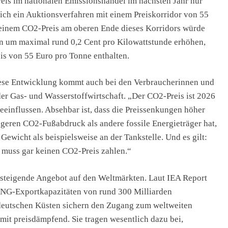
eis im nationalen Emissionshandel im nächsten Jahr nur
zlich ein Auktionsverfahren mit einem Preiskorridor von 55
 einem CO2-Preis am oberen Ende dieses Korridors würde
n um maximal rund 0,2 Cent pro Kilowattstunde erhöhen,
is von 55 Euro pro Tonne enthalten.
 diese Entwicklung kommt auch bei den Verbraucherinnen und
der Gas- und Wasserstoffwirtschaft. „Der CO2-Preis ist 2026
eeinflussen. Absehbar ist, dass die Preissenkungen höher
ngeren CO2-Fußabdruck als andere fossile Energieträger hat,
Gewicht als beispielsweise an der Tankstelle. Und es gilt:
 muss gar keinen CO2-Preis zahlen.“
s steigende Angebot auf den Weltmärkten. Laut IEA Report
LNG-Exportkapazitäten von rund 300 Milliarden
deutschen Küsten sichern den Zugang zum weltweiten
mit preisdämpfend. Sie tragen wesentlich dazu bei,