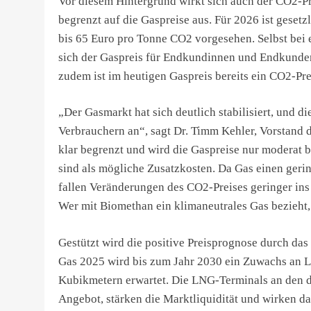
Vor diesem Hintergrund wirkt sich auch der CO2-Pr
begrenzt auf die Gaspreise aus. Für 2026 ist geset
bis 65 Euro pro Tonne CO2 vorgesehen. Selbst bei
sich der Gaspreis für Endkundinnen und Endkunde
zudem ist im heutigen Gaspreis bereits ein CO2-Pre
„Der Gasmarkt hat sich deutlich stabilisiert, und
Verbrauchern an“, sagt Dr. Timm Kehler, Vorstand 
klar begrenzt und wird die Gaspreise nur moderat b
sind als mögliche Zusatzkosten. Da Gas einen geri
fallen Veränderungen des CO2-Preises geringer ins 
Wer mit Biomethan ein klimaneutrales Gas bezieht,
Gestützt wird die positive Preisprognose durch da
Gas 2025 wird bis zum Jahr 2030 ein Zuwachs an 
Kubikmetern erwartet. Die LNG-Terminals an den 
Angebot, stärken die Marktliquidität und wirken da