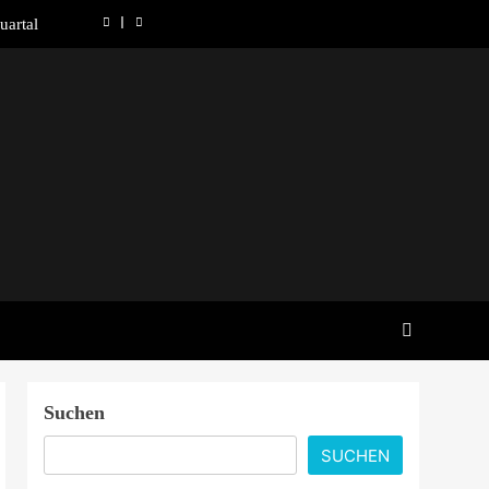
uartal
ewende
erden
nation
 Preis
uartal
ewende
erden
Suchen
SUCHEN