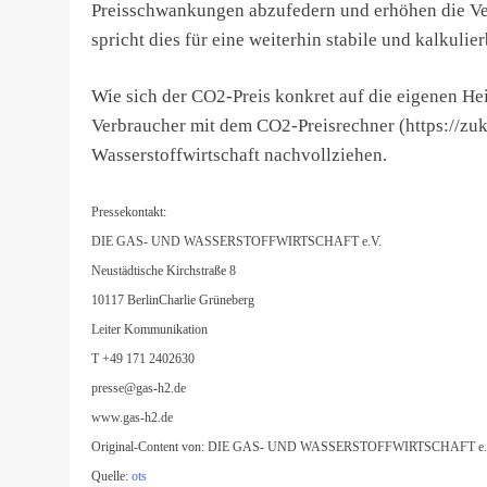
Preisschwankungen abzufedern und erhöhen die Ver
spricht dies für eine weiterhin stabile und kalkulie
Wie sich der CO2-Preis konkret auf die eigenen H
Verbraucher mit dem CO2-Preisrechner (https://zu
Wasserstoffwirtschaft nachvollziehen.
Pressekontakt:
DIE GAS- UND WASSERSTOFFWIRTSCHAFT e.V.
Neustädtische Kirchstraße 8
10117 BerlinCharlie Grüneberg
Leiter Kommunikation
T +49 171 2402630
presse@gas-h2.de
www.gas-h2.de
Original-Content von: DIE GAS- UND WASSERSTOFFWIRTSCHAFT e.V., ü
Quelle:
ots