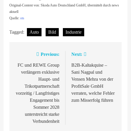
Original-Content von: Skoda Auto Deutschland GmbH, übermittelt durch news
aktuell
Quelle:
ots
Tagged:
Auto
Bild
Industrie
Previous:
Next:
Beitragsnavigation
FC und REWE Group
B2B-Kaltakquise –
verlängern exklusive
Sani Nagpal und
Haupt- und
Vensen Mehra von der
Trikotpartnerschaft
ProfitSale GmbH
vorzeitig / Langfristiges
verraten, welche Fehler
Engagement bis
zum Misserfolg führen
Sommer 2028
unterstreicht starke
Verbundenheit