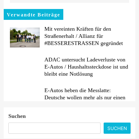
Verwandte Beiträge
Mit vereinten Kräften für den
Straßenerhalt / Allianz für
#BESSERESTRASSEN gegründet
ADAC untersucht Ladeverluste von
E-Autos / Haushaltssteckdose ist und
bleibt eine Notlösung
E-Autos heben die Messlatte:
Deutsche wollen mehr als nur einen
guten Preis
Suchen
Benzin etwas billiger, Diesel erneut
teurer / Rohölpreis binnen
SUCHEN
Wochenfrist um fast fünf US-Dollar