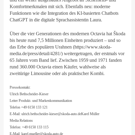
Komfortmerkmalen mit sich. Ebenfalls neu: moderne
Funktionen wie die Integration des KI-basierten Chatbots
ChatGPT in die digitale Sprachassistentin Laura.
Über die vier Generationen des modernen Octavia hat Škoda
bis heute rund 7,5 Millionen Einheiten produziert – und so
das Erbe des populären Urahnen (https://www.skoda-
media.de/press/detail/4281/) weitergetragen, der erstmals vor
65 Jahren vom Band lief. Zwischen 1959 und 1971 fanden
rund 360.000 Octavia einen Käufer, wahlweise als
zweitürige Limousine oder als praktischer Kombi.
Pressekontakt:
Ulrich Bethscheider-Kieser
Leiter Produkt- und Markenkommunikation
Telefon +49 6150 133 121
E-Mail:
ulrich.bethscheider-kieser@skoda-auto.deKarel
Müller
Media Relations
Telefon: +49 6150 133 115
E-Mail:
karel.mueller@skoda-auto.de