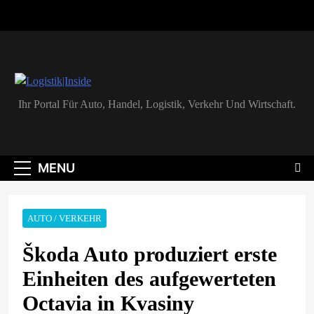
Skip
to
content
Logistik|Inside
Ihr Portal Für Auto, Handel, Logistik, Verkehr Und Wirtschaft.
MENU
AUTO / VERKEHR
Škoda Auto produziert erste
Einheiten des aufgewerteten
Octavia in Kvasiny