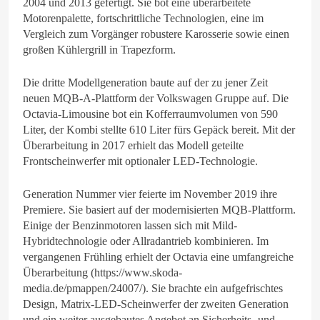
2004 und 2013 gefertigt. Sie bot eine überarbeitete
Motorenpalette, fortschrittliche Technologien, eine im
Vergleich zum Vorgänger robustere Karosserie sowie einen
großen Kühlergrill in Trapezform.
Die dritte Modellgeneration baute auf der zu jener Zeit
neuen MQB-A-Plattform der Volkswagen Gruppe auf. Die
Octavia-Limousine bot ein Kofferraumvolumen von 590
Liter, der Kombi stellte 610 Liter fürs Gepäck bereit. Mit der
Überarbeitung in 2017 erhielt das Modell geteilte
Frontscheinwerfer mit optionaler LED-Technologie.
Generation Nummer vier feierte im November 2019 ihre
Premiere. Sie basiert auf der modernisierten MQB-Plattform.
Einige der Benzinmotoren lassen sich mit Mild-
Hybridtechnologie oder Allradantrieb kombinieren. Im
vergangenen Frühling erhielt der Octavia eine umfangreiche
Überarbeitung (https://www.skoda-
media.de/pmappen/24007/). Sie brachte ein aufgefrischtes
Design, Matrix-LED-Scheinwerfer der zweiten Generation
und ein weiter ausgebautes Angebot an Sicherheits- und