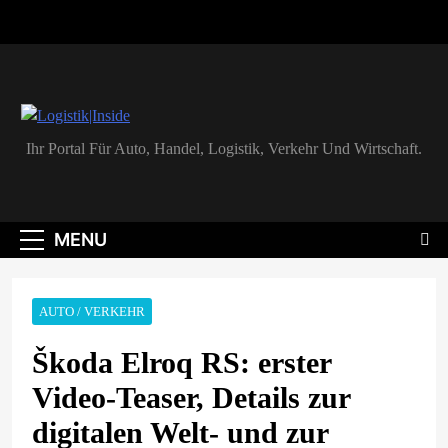
Skip
to
content
Logistik|Inside
Ihr Portal Für Auto, Handel, Logistik, Verkehr Und Wirtschaft.
MENU
AUTO / VERKEHR
Škoda Elroq RS: erster
Video-Teaser, Details zur
digitalen Welt- und zur