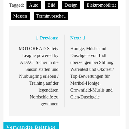
Tagged:
Auto
Bild
Design
Elektromobilität
Messen
Terminvorschau
Previous:
Next:
Beitragsnavigation
MOTORRAD Safety
Honige, Müslis und
League powered by
Duschgele von Lidl
ADAC: Sicher in die
überzeugen bei Stiftung
Saison starten und
Warentest und Ökotest /
Nürburgring erleben /
Top-Bewertungen für
Training auf der
Maribel-Honige,
legendären
Crownfield-Müslis und
Nordschleife zu
Cien-Duschgele
gewinnen
Verwandte Beiträge