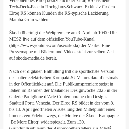
Versionen des Elroq besitzt auch der Elroq RS das neue
Tech-Deck-Face in Hochglanz-Schwarz. Exklusiv für den
Elroq RS können Kunden die RS-typische Lackierung
Mamba-Grün wählen.
Škoda überträgt die Weltpremiere am 3. April ab 10:00 Uhr
MESZ live auf dem offiziellen YouTube-Kanal
(https://www.youtube.com/user/skoda) der Marke. Eine
Pressemappe mit Bildern und Videos steht zur selben Zeit
auf skoda-media.de bereit.
Nach der digitalen Enthüllung tritt die sportlichste Version
des batterieelektrischen Kompakt-SUV kurz darauf erstmals
in der Öffentlichkeit auf. Die Publikumspremiere steigt in
Italien im Rahmen der Mailänder Designwoche 2025 in der
Galerie Padiglione d’Arte Contemporanea im Design-
Stadtteil Porta Venezia. Der Elroq RS bildet in der vom 8.
bis 13. April geöffneten Ausstellung den Mittelpunkt eines
immersiven Erlebniswegs, der Motive der Škoda Kampagne
‚Be More Elroq‘ widerspiegelt. Zum 130.
Gründungsjubiläum des Automobilherstellers aus Mladá