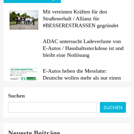
Mit vereinten Kräften für den
Straßenerhalt / Allianz für
#BESSERESTRASSEN gegründet
ADAC untersucht Ladeverluste von
E-Autos / Haushaltssteckdose ist und
bleibt eine Notlösung
E-Autos heben die Messlatte:
Deutsche wollen mehr als nur einen
guten Preis
Suchen
Benzin etwas billiger, Diesel erneut
teurer / Rohölpreis binnen
SUCHEN
Wochenfrist um fast fünf US-Dollar
gesunken / ADAC sieht weiterhin
erhebliches Potenzial für
Neueste Beiträge