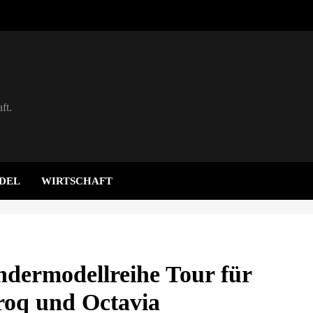
ft.
DEL
WIRTSCHAFT
ndermodellreihe Tour für
roq und Octavia