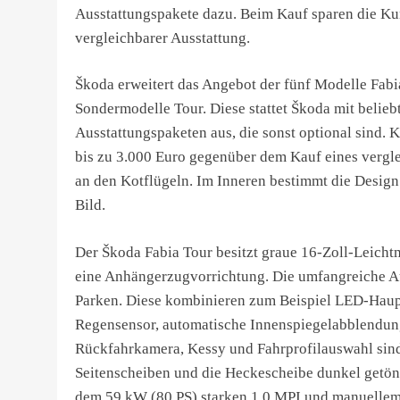
Ausstattungspakete dazu. Beim Kauf sparen die Ku
vergleichbarer Ausstattung.
Škoda erweitert das Angebot der fünf Modelle Fabi
Sondermodelle Tour. Diese stattet Škoda mit beli
Ausstattungspaketen aus, die sonst optional sind. 
bis zu 3.000 Euro gegenüber dem Kauf eines vergl
an den Kotflügeln. Im Inneren bestimmt die Design
Bild.
Der Škoda Fabia Tour besitzt graue 16-Zoll-Leicht
eine Anhängerzugvorrichtung. Die umfangreiche Aus
Parken. Diese kombinieren zum Beispiel LED-Haupt
Regensensor, automatische Innenspiegelabblendung
Rückfahrkamera, Kessy und Fahrprofilauswahl sind 
Seitenscheiben und die Heckescheibe dunkel getönt
dem 59 kW (80 PS) starken 1,0 MPI und manuellem