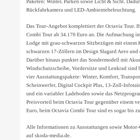
Paketen: Winter, Parken sowie Licht & Sicht. Dadu
Rückfahrkamera und LED-Ambientebeleuchtung.
Das Tour-Angebot komplettiert der Octavia Tour. I
Combi Tour ab 34.170 Euro an. Die Aufmachung im I
Lodge mit grau-schwarzen Sitzbezügen mit einem Ku
schwarzen 17-Zöllern im Design Slagard Aero und 
Darüber hinaus punktet das Sondermodell mit Aku
Windschutzscheibe, Vordersitze und Lenkrad sind 
vier Ausstattungspakete: Winter, Komfort, Transpo
Scheinwerfer, Digital Cockpit Plus, 13-Zoll-Info
und ein variabler Ladeboden sowie das Netzprogr
Preisvorteil beim Octavia Tour gegenüber einem ver
Euro, beim Octavia Combi Tour sind es sogar bis z
Alle Informationen zu Ausstattungen sowie Motor-
auf skoda-media.de.