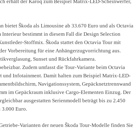
rch erhält der Karoq zum Beispiel Matrix-LED-Scheinwerfer,
hn bietet Škoda als Limousine ab 33.670 Euro und als Octavia
nterieur bestimmt in diesem Fall die Design Selection
nstleder-Stoffmix. Škoda stattet den Octavia Tour mit
der Vorbereitung für eine Anhängerzugvorrichtung aus.
stikverglasung, Sunset und Rückfahrkamera.
beheizbar. Zudem umfasst die Tour-Variante beim Octavia
rt und Infotainment. Damit halten zum Beispiel Matrix-LED-
tainmentbildschirm, Navigationssystem, Gepäcknetztrennwand
amm im Gepäckraum inklusive Cargo-Elementen Einzug. Der
gleichbar ausgestatten Serienmodell beträgt bis zu 2.450
u 3.000 Euro.
Getriebe-Varianten der neuen Škoda Tour-Modelle finden Sie