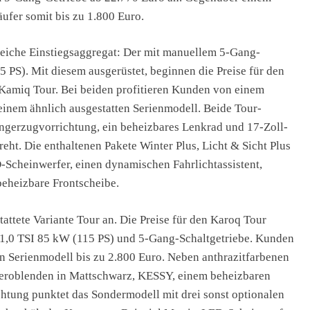
ufer somit bis zu 1.800 Euro.
leiche Einstiegsaggregat: Der mit manuellem 5-Gang-
5 PS). Mit diesem ausgerüstet, beginnen die Preise für den
 Kamiq Tour. Bei beiden profitieren Kunden von einem
 einem ähnlich ausgestatten Serienmodell. Beide Tour-
ngerzugvorrichtung, ein beheizbares Lenkrad und 17-Zoll-
ht. Die enthaltenen Pakete Winter Plus, Licht & Sicht Plus
Scheinwerfer, einen dynamischen Fahrlichtassistent,
beheizbare Frontscheibe.
ttete Variante Tour an. Die Preise für den Karoq Tour
 1,0 TSI 85 kW (115 PS) und 5-Gang-Schaltgetriebe. Kunden
n Serienmodell bis zu 2.800 Euro. Neben anthrazitfarbenen
Aeroblenden in Mattschwarz, KESSY, einem beheizbaren
tung punktet das Sondermodell mit drei sonst optionalen