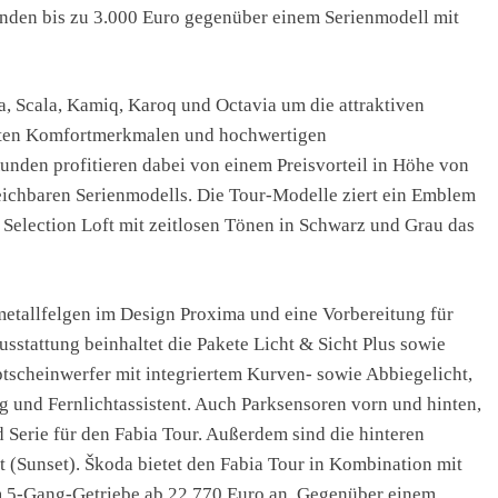
nden bis zu 3.000 Euro gegenüber einem Serienmodell mit
a, Scala, Kamiq, Karoq und Octavia um die attraktiven
ebten Komfortmerkmalen und hochwertigen
Kunden profitieren dabei von einem Preisvorteil in Höhe von
eichbaren Serienmodells. Die Tour-Modelle ziert ein Emblem
 Selection Loft mit zeitlosen Tönen in Schwarz und Grau das
metallfelgen im Design Proxima und eine Vorbereitung für
stattung beinhaltet die Pakete Licht & Sicht Plus sowie
scheinwerfer mit integriertem Kurven- sowie Abbiegelicht,
 und Fernlichtassistent. Auch Parksensoren vorn und hinten,
Serie für den Fabia Tour. Außerdem sind die hinteren
 (Sunset). Škoda bietet den Fabia Tour in Kombination mit
 5-Gang-Getriebe ab 22.770 Euro an. Gegenüber einem