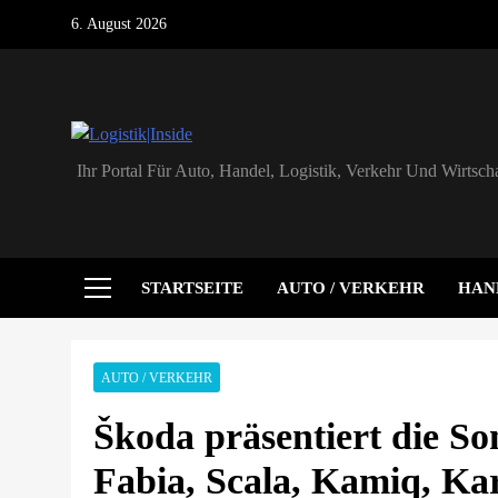
Skip
6. August 2026
to
content
Logistik|Inside
Ihr Portal Für Auto, Handel, Logistik, Verkehr Und Wirtscha
STARTSEITE
AUTO / VERKEHR
HAN
AUTO / VERKEHR
Škoda präsentiert die So
Fabia, Scala, Kamiq, Ka