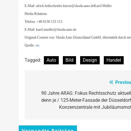
E-Mail:
ulrich.bethscheider-kieser@skoda-auto.deKarel
Müller
Media Relations
Telefon: +49 6150 133 115
E-Mail:
karel.mueller@skoda-auto.de
Original-Content von: Skoda Auto Deutschland GmbH, übermittelt durch new
Quelle:
ots
Tagged:
Auto
Bild
Design
Handel
Previou
Beitragsnavigation
90 Jahre ARAG: Fokus Rechtsschutz aktuell
denn je / 125-Meter-Fassade der Düsseldorf
Konzernzentrale mit Jubiläumsmot
Verwandte Beiträge