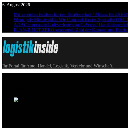
Skip
6. August 2026
to
Mit vereinten Kräften für den Straßenerhalt / Allianz für
content
Wenn jede Minute zählt: Wie Onboard-Kurier-Spezialist OBC ON
ADAC untersucht Ladeverluste von E-Autos / Haushaltssteckdos
PLAN-B NET ZERO verdoppelt Zahl der Kunden und Plattformnu
Logistik|Inside
Ihr Portal für Auto, Handel, Logistik, Verkehr und Wirtschaft.
Beliebte Beiträge