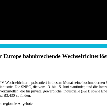
olar Europe bahnbrechende Wechselrichterlö
on PV-Wechselrichtern, präsentiert in diesem Monat seine hochmoderne
dustrie. Die SNEC, die vom 13. bis 15. Juni stattfindet, und die Interso
n vorzustellen, die für private, gewerbliche, industrielle (I&H) sowie
nd B3.430 zu finden.
rte regionale Angebote