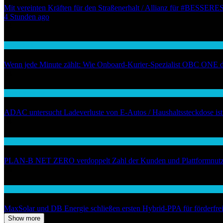
Mit vereinten Kräften für den Straßenerhalt / Allianz für #BESS
4 Stunden ago
02
Wirtschaft
Wenn jede Minute zählt: Wie Onboard-Kurier-Spezialist OBC ONE die 
03
Auto / Verkehr
ADAC untersucht Ladeverluste von E-Autos / Haushaltssteckdose ist 
04
Handel
PLAN-B NET ZERO verdoppelt Zahl der Kunden und Plattformnutzer a
05
Wirtschaft
MaxSolar und DB Energie schließen ersten Hybrid-PPA für förderfr
Show more