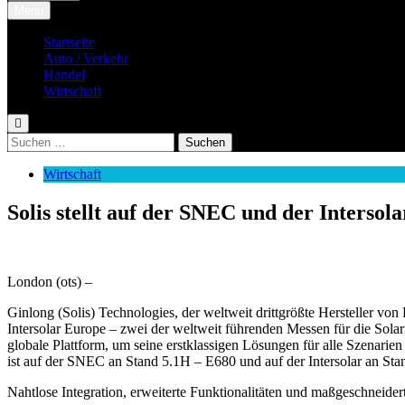
Menu
Startseite
Auto / Verkehr
Handel
Wirtschaft
Suchen
nach:
Wirtschaft
Solis stellt auf der SNEC und der Inters
London (ots) –
Ginlong (Solis) Technologies, der weltweit drittgrößte Hersteller v
Intersolar Europe – zwei der weltweit führenden Messen für die Solarin
globale Plattform, um seine erstklassigen Lösungen für alle Szenarie
ist auf der SNEC an Stand 5.1H – E680 und auf der Intersolar an Sta
Nahtlose Integration, erweiterte Funktionalitäten und maßgeschneide