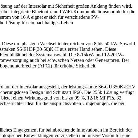
sung auf der Intersolar mit Sicherheit großen Anklang finden wird,
gt über integrierte Bluetooth- und WiFi-Kommunikationsmodule für die
rom von 16 A eignet er sich für verschiedene PV-
he Lösung für ein nachhaltiges Leben.
. Diese dreiphasigen Wechselrichter reichen von 8 bis 50 kW. Sowohl
gsstarken S6-EH3P(30-50)K-H aus erster Hand sehen. Diese
Flexibilität bei der Systemauswahl. Die 8-15kW- und 12-20kW-
Stromversorgung auch bei schwachen Netzen oder Generatoren. Der
tbogenunterbrecher (AFCI) für erhöhte Sicherheit.
rd auf der Intersolar ausgestellt, der leistungsstarke S6-GU350K-EHV
sicherungslosen Design und Schutzart IP66. Die 255k-Lösung verfügt
bietet einen Wirkungsgrad von bis zu 99 %, 12/16 MPPTs, 32
chselrichter ideal für die anspruchsvollen Umgebungen, die bei
üdliches Engagement für bahnbrechende Innovationen im Bereich der
nologischen Entwicklungen vorzustellen und unsere Vision für eine