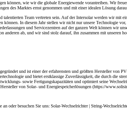
zeigen können, wie wir die globale Energiewende vorantreiben. Wir fre
derungen des Marktes ernst genommen und mit einer idealen Lösung darauf
 talentierten Team vertreten sein. Auf der Intersolar werden wir mit e
en können. In diesem Jahr stellen wir nicht nur unsere Technologie vo
ederlassungen und Servicezentren auf der ganzen Welt können wir uns
von anderen ab, und wir sind stolz darauf, ihn zusammen mit unseren 
gründet und ist einer der erfahrensten und größten Hersteller von PV
ertechnologie und bietet erstklassige Zuverlässigkeit, die durch die stre
Entwicklungs- sowie Fertigungskapazitäten und optimiert seine Wechselr
r Hersteller von Solar- und Energiespeicherlösungen (https://www.solisi
 an oder besuchen Sie uns: Solar-Wechselrichter | String-Wechselrichte