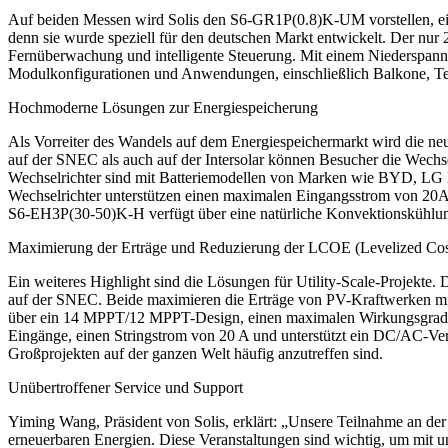
Auf beiden Messen wird Solis den S6-GR1P(0.8)K-UM vorstellen, eine
denn sie wurde speziell für den deutschen Markt entwickelt. Der nur
Fernüberwachung und intelligente Steuerung. Mit einem Niederspann
Modulkonfigurationen und Anwendungen, einschließlich Balkone, Terr
Hochmoderne Lösungen zur Energiespeicherung
Als Vorreiter des Wandels auf dem Energiespeichermarkt wird die ne
auf der SNEC als auch auf der Intersolar können Besucher die Wec
Wechselrichter sind mit Batteriemodellen von Marken wie BYD, LG E
Wechselrichter unterstützen einen maximalen Eingangsstrom von 20A
S6-EH3P(30-50)K-H verfügt über eine natürliche Konvektionskühlung, 
Maximierung der Erträge und Reduzierung der LCOE (Levelized Cos
Ein weiteres Highlight sind die Lösungen für Utility-Scale-Projekte
auf der SNEC. Beide maximieren die Erträge von PV-Kraftwerken mit
über ein 14 MPPT/12 MPPT-Design, einen maximalen Wirkungsgrad v
Eingänge, einen Stringstrom von 20 A und unterstützt ein DC/AC-Ver
Großprojekten auf der ganzen Welt häufig anzutreffen sind.
Unübertroffener Service und Support
Yiming Wang, Präsident von Solis, erklärt: „Unsere Teilnahme an de
erneuerbaren Energien. Diese Veranstaltungen sind wichtig, um mit u