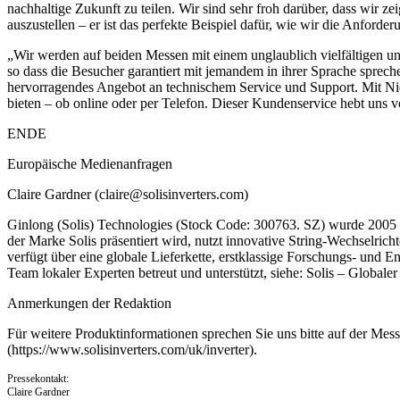
nachhaltige Zukunft zu teilen. Wir sind sehr froh darüber, dass wir 
auszustellen – er ist das perfekte Beispiel dafür, wie wir die Anfor
„Wir werden auf beiden Messen mit einem unglaublich vielfältigen und
so dass die Besucher garantiert mit jemandem in ihrer Sprache sprech
hervorragendes Angebot an technischem Service und Support. Mit Ni
bieten – ob online oder per Telefon. Dieser Kundenservice hebt uns 
ENDE
Europäische Medienanfragen
Claire Gardner (
claire@solisinverters.com
)
Ginlong (Solis) Technologies (Stock Code: 300763. SZ) wurde 2005 ge
der Marke Solis präsentiert wird, nutzt innovative String-Wechselricht
verfügt über eine globale Lieferkette, erstklassige Forschungs- und 
Team lokaler Experten betreut und unterstützt, siehe: Solis – Globale
Anmerkungen der Redaktion
Für weitere Produktinformationen sprechen Sie uns bitte auf der Messe
(https://www.solisinverters.com/uk/inverter).
Pressekontakt:
Claire Gardner