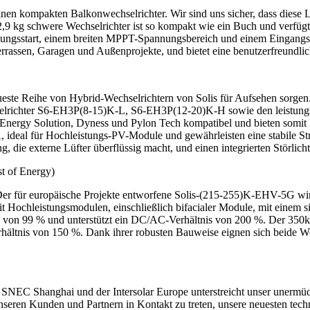
n kompakten Balkonwechselrichter. Wir sind uns sicher, dass diese Lö
 2,9 kg schwere Wechselrichter ist so kompakt wie ein Buch und verfü
ungsstart, einem breiten MPPT-Spannungsbereich und einem Eingangsst
assen, Garagen und Außenprojekte, und bietet eine benutzerfreundlic
ueste Reihe von Hybrid-Wechselrichtern von Solis für Aufsehen sorgen
hselrichter S6-EH3P(8-15)K-L, S6-EH3P(12-20)K-H sowie den leistun
nergy Solution, Dyness und Pylon Tech kompatibel und bieten somit 
, ideal für Hochleistungs-PV-Module und gewährleisten eine stabile 
die externe Lüfter überflüssig macht, und einen integrierten Störlich
t of Energy)
. Der für europäische Projekte entworfene Solis-(215-255)K-EHV-5G wi
 Hochleistungsmodulen, einschließlich bifacialer Module, mit einem 
on 99 % und unterstützt ein DC/AC-Verhältnis von 200 %. Der 350k 
hältnis von 150 %. Dank ihrer robusten Bauweise eignen sich beide We
r SNEC Shanghai und der Intersolar Europe unterstreicht unser unerm
nseren Kunden und Partnern in Kontakt zu treten, unsere neuesten tech