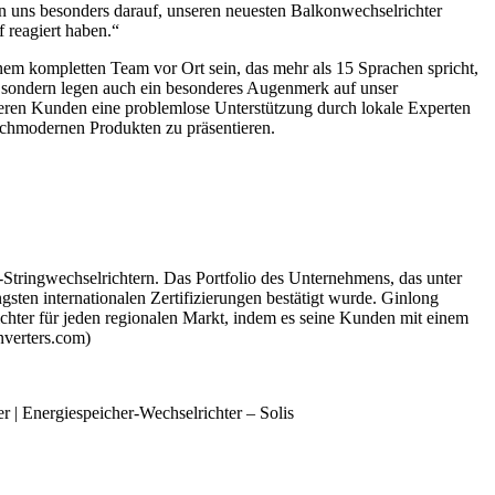
uen uns besonders darauf, unseren neuesten Balkonwechselrichter
 reagiert haben.“
inem kompletten Team vor Ort sein, das mehr als 15 Sprachen spricht,
r, sondern legen auch ein besonderes Augenmerk auf unser
eren Kunden eine problemlose Unterstützung durch lokale Experten
hochmodernen Produkten zu präsentieren.
-Stringwechselrichtern. Das Portfolio des Unternehmens, das unter
ngsten internationalen Zertifizierungen bestätigt wurde. Ginlong
ichter für jeden regionalen Markt, indem es seine Kunden mit einem
nverters.com)
r | Energiespeicher-Wechselrichter – Solis