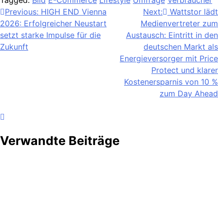
Tagged:
Bild
E-Commerce
Lifestyle
Umfrage
Verbraucher
Beitragsnavigation
Previous:
HIGH END Vienna
Next:
Wattstor lädt
2026: Erfolgreicher Neustart
Medienvertreter zum
setzt starke Impulse für die
Austausch: Eintritt in den
Zukunft
deutschen Markt als
Energieversorger mit Price
Protect und klarer
Kostenersparnis von 10 %
zum Day Ahead
Verwandte Beiträge