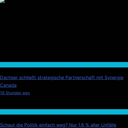
HS Führungscoaching: Warum ein
Mitarbeitergespräch pro Jahr nichts verändert – und
was stattdessen Verbindlichkeit schafft
Wirtschaft
Dachser schließt strategische Partnerschaft mit Synergie
Canada
01
19 Stunden ago
02
Auto / Verkehr
Schaut die Politik einfach weg? Nur 1,6 % aller Unfälle