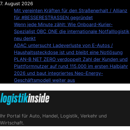
Skip
7. August 2026
to
Mit vereinten Kräften für den Straßenerhalt / Allianz
content
für #BESSERESTRASSEN gegründet
Wenn jede Minute zählt: Wie Onboard-Kurier-
Spezialist OBC ONE die internationale Notfalllogistik
neu denkt
ADAC untersucht Ladeverluste von E-Autos /
Haushaltssteckdose ist und bleibt eine Notlösung
PLAN-B NET ZERO verdoppelt Zahl der Kunden und
Plattformnutzer auf rund 115.000 im ersten Halbjahr
2026 und baut integriertes Neo-Energy-
Geschäftsmodell weiter aus
Logistik|Inside
Ihr Portal für Auto, Handel, Logistik, Verkehr und
Wirtschaft.