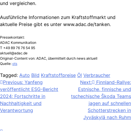
und vergleichen.
Ausführliche Informationen zum Kraftstoffmarkt und
aktuelle Preise gibt es unter www.adac.de/tanken.
Pressekontakt:
ADAC Kommunikation
T +49 89 76 76 54 95
aktuell@adac.de
Original-Content von: ADAC, übermittelt durch news aktuell
Quelle:
ots
Tagged:
Auto
Bild
Kraftstoffpreise
Öl
Verbraucher
Beitragsnavigation
Previous:
Yanfeng
Next:
Finnland-Rallye:
veröffentlicht ESG-Bericht
Estnische, finnische und
2024: Fortschritte in
tschechische Škoda Teams
Nachhaltigkeit und
jagen auf schnellen
Verantwortung
Schotterstrecken in
Jyväskylä nach Ruhm