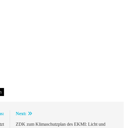
m
s:
Next:
tzt
ZDK zum Klimaschutzplan des EKMI: Licht und