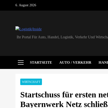
Skip
6. August 2026
to
content
Logistik|Inside
Ihr Portal Für Auto, Handel, Logistik, Verkehr Und Wirtscha
STARTSEITE
AUTO / VERKEHR
HAN
WIRTSCHAFT
Startschuss für ersten ne
Bayernwerk Netz schließ