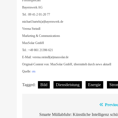
Pressesprecher
Bayernwerk AG
Tel.: 09 41-2 01-20 77
michael.bartels(at)bayernwerk.de
Verena Steindl
Marketing & Communications
MaxSolar GmbH
Tel.: +49 861 21396 621
E-Mail: verena.steindl(at)maxsolar.de
Original-Content von: MaxSolar GmbH, übermittelt durch news aktuell
Quelle:
ots
Tagged:
Bild
Dienstleistung
Energie
Stro
Previou
Beitragsnavigation
Smarte Müllabfuhr: Künstliche Intelligenz schü