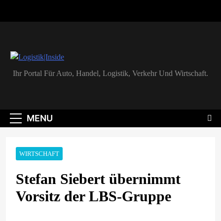
Skip
to
content
Logistik|Inside
Ihr Portal Für Auto, Handel, Logistik, Verkehr Und Wirtschaft.
MENU
WIRTSCHAFT
Stefan Siebert übernimmt
Vorsitz der LBS-Gruppe