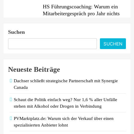
HS Führungscoaching: Warum ein
Mitarbeitergespräch pro Jahr nichts
verändert – und was stattdessen
Verbindlichkeit schafft
Suchen
Wenn jede Minute zählt: Wie
SUCHEN
Onboard-Kurier-Spezialist OBC
ONE die internationale
Notfalllogistik neu denkt
Neueste Beiträge
Dachser schließt strategische Partnerschaft mit Synergie
Canada
Schaut die Politik einfach weg? Nur 1,6 % aller Unfälle
stehen mit Alkohol oder Drogen in Verbindung
PVMarktplatz.de: Warum sich der Verkauf über einen
spezialisierten Anbieter lohnt