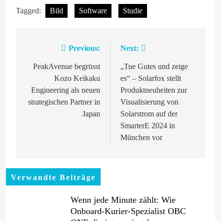
Tagged:
Bild
Software
Studie
Previous:
Next:
Beitragsnavigation
PeakAvenue begrüsst
„Tue Gutes und zeige
Kozo Keikaku
es“ – Solarfox stellt
Engineering als neuen
Produktneuheiten zur
strategischen Partner in
Visualisierung von
Japan
Solarstrom auf der
SmarterE 2024 in
München vor
Verwandte Beiträge
Wenn jede Minute zählt: Wie
Onboard-Kurier-Spezialist OBC