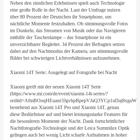
Neben den sinnlichen Erlebnissen spielt auch Technologie
eine große Rolle in der Nacht. Laut der Umfrage nutzen
über 80 Prozent der Deutschen ihr Smartphone, um
nächtliche Momente festzuhalten. Ob stimmungsvolle Fotos
im Dunkeln, das Streamen von Musik oder das Navigieren
mithilfe der Taschenlampe – das Smartphone ist ein
unverzichtbarer Begleiter. 34 Prozent der Befragten setzen
dabei auf den Nachtmodus der Kamera, um stimmungsvolle
Bilder bei schwierigen Lichtverhältnissen aufzunehmen.
Xiaomi 14T Serie: Ausgelegt auf Fotografie bei Nacht
Xiaomi greift mit der neuen Xiaomi 14T Serie
(https://www.mi.com/de/event/xiaomi-14t-series/?
srsltid=AfmBOoqHEuanr3JgvhpBpepVJaQ3YCp1uDaj8xgaW7_
bestehend aus Xiaomi 14T Pro und Xiaomi 14T, genau
diese Bedürfnisse auf und bietet leistungsstarke Features für
die besonderen Momente der Nacht. Dank fortschrittlicher
Nachtfotografie-Technologie und der Leica Summilux Optik
gelingen auch bei wenig Licht scharfe Aufnahmen in hoher