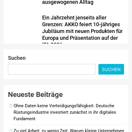
ausgewogenen Alltag
Ein Jahrzehnt jenseits aller
Grenzen: AKKO feiert 10-jähriges
Jubiläum mit neuen Produkten für
Europa und Präsentation auf der
IFA 2026
Suchen
PKV-Vertrieb im Wandel: Warum
die JP Consulting GmbH keine
SUCHEN
Leads mehr verteilt
Febreze bringt einen neuen
Neueste Beiträge
Mülleimer-Erfrischer auf den
Markt und bietet ab sofort eine
Ohne Daten keine Verteidigungsfähigkeit: Deutsche
effektive Lösung gegen
Rüstungsindustrie investiert zunächst in ihr digitales
unangenehme Mülleimergerüche
Fundament
Zu viel Arbeit, zu wenig Zeit: Warum kleine Unternehmen