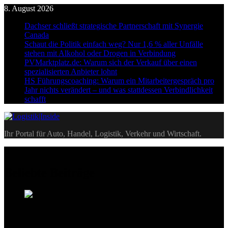
Skip
8. August 2026
to
Dachser schließt strategische Partnerschaft mit Synergie
content
Canada
Schaut die Politik einfach weg? Nur 1,6 % aller Unfälle
stehen mit Alkohol oder Drogen in Verbindung
PVMarktplatz.de: Warum sich der Verkauf über einen
spezialisierten Anbieter lohnt
HS Führungscoaching: Warum ein Mitarbeitergespräch pro
Jahr nichts verändert – und was stattdessen Verbindlichkeit
schafft
Logistik|Inside
Ihr Portal für Auto, Handel, Logistik, Verkehr und Wirtschaft.
Beliebte Beiträge