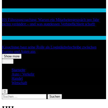
04
Wirtschaft
HS Führungscoaching: Warum ein Mitarbeitergespräch pro Jahr
nichts verändert – und was stattdessen Verbindlichkeit schafft
05
Auto / Verkehr
Kasachstan baut seine Rolle als Logistikdrehscheibe zwischen
Europa und Asien aus
Show more
Menu
Startseite
Auto / Verkehr
Handel
Wirtschaft
Suchen
nach: