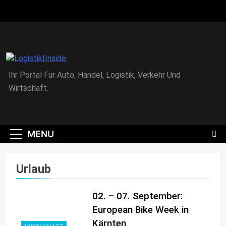
Skip
to
content
Logistik|Inside
Ihr Portal Für Auto, Handel, Logistik, Verkehr Und
Wirtschaft.
MENU
Urlaub
02. – 07. September:
European Bike Week in
Kärnten