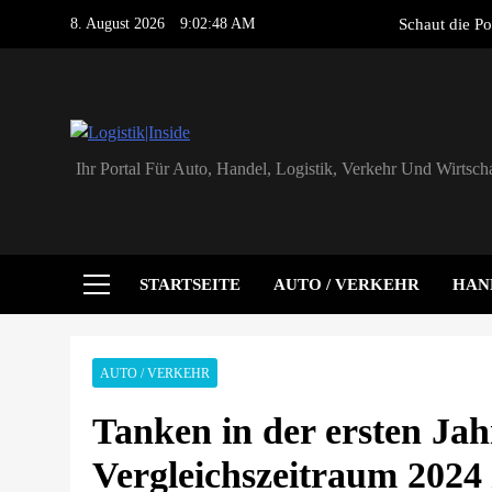
Skip
8. August 2026
9:02:48 AM
Schaut die Po
to
content
PVMar
HS Führungsco
Logistik|Inside
Ihr Portal Für Auto, Handel, Logistik, Verkehr Und Wirtscha
Schaut die Po
PVMar
STARTSEITE
AUTO / VERKEHR
HAN
HS Führungsco
AUTO / VERKEHR
Tanken in der ersten Jahr
Vergleichszeitraum 2024 