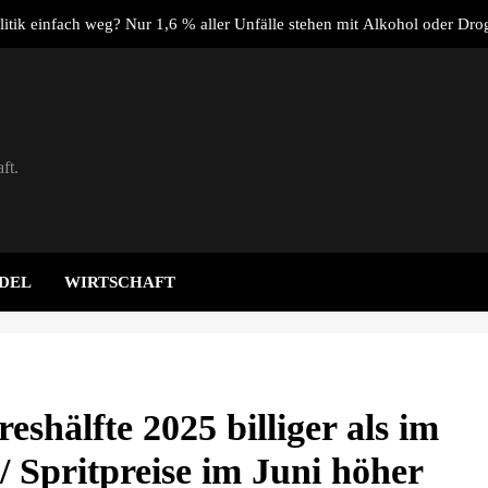
litik einfach weg? Nur 1,6 % aller Unfälle stehen mit Alkohol oder Dro
Verbi
ktplatz.de: Warum sich der Verkauf über einen spezialisierten Anbieter
aching: Warum ein Mitarbeitergespräch pro Jahr nichts verändert – u
stattdessen Verbindlichkeit s
ft.
Dachser schließt strategische Partnerschaft mit Synergie 
litik einfach weg? Nur 1,6 % aller Unfälle stehen mit Alkohol oder Dro
Verbi
ktplatz.de: Warum sich der Verkauf über einen spezialisierten Anbieter
DEL
WIRTSCHAFT
aching: Warum ein Mitarbeitergespräch pro Jahr nichts verändert – u
stattdessen Verbindlichkeit s
eshälfte 2025 billiger als im
/ Spritpreise im Juni höher