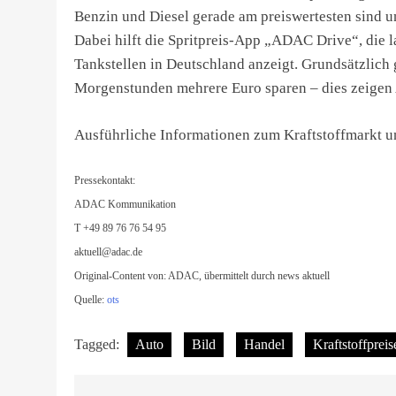
Benzin und Diesel gerade am preiswertesten sind u
Dabei hilft die Spritpreis-App „ADAC Drive“, die l
Tankstellen in Deutschland anzeigt. Grundsätzlich 
Morgenstunden mehrere Euro sparen – dies zeigen
Ausführliche Informationen zum Kraftstoffmarkt un
Pressekontakt:
ADAC Kommunikation
T +49 89 76 76 54 95
aktuell@adac.de
Original-Content von: ADAC, übermittelt durch news aktuell
Quelle:
ots
Tagged:
Auto
Bild
Handel
Kraftstoffpreis