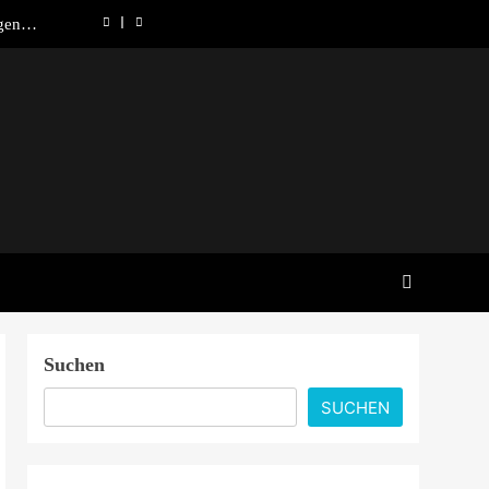
gen in
ndung
 lohnt
nd was
chafft
Canada
gen in
ndung
 lohnt
nd was
chafft
Suchen
SUCHEN