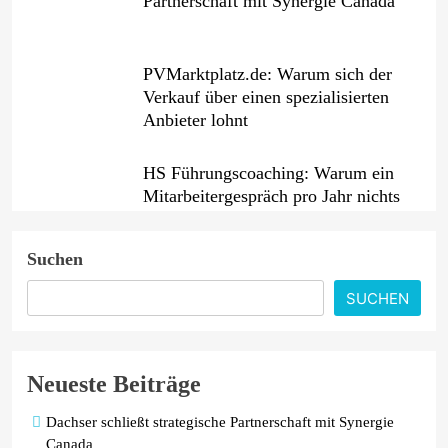
Partnerschaft mit Synergie Canada
PVMarktplatz.de: Warum sich der
Verkauf über einen spezialisierten
Anbieter lohnt
HS Führungscoaching: Warum ein
Mitarbeitergespräch pro Jahr nichts
verändert – und was stattdessen
Verbindlichkeit schafft
Suchen
Wenn jede Minute zählt: Wie
SUCHEN
Onboard-Kurier-Spezialist OBC
ONE die internationale
Notfalllogistik neu denkt
Neueste Beiträge
Dachser schließt strategische Partnerschaft mit Synergie
Canada