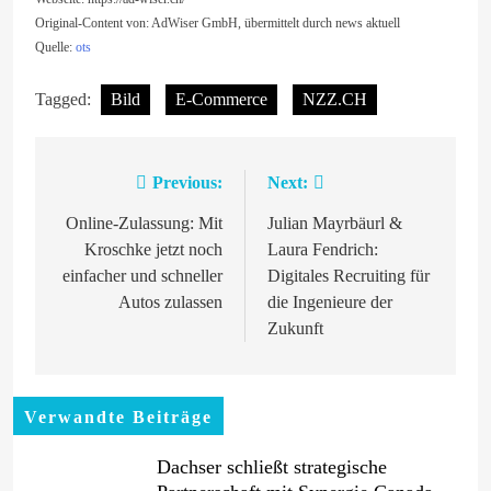
Original-Content von: AdWiser GmbH, übermittelt durch news aktuell
Quelle:
ots
Tagged:
Bild
E-Commerce
NZZ.CH
Previous:
Next:
Beitragsnavigation
Online-Zulassung: Mit
Julian Mayrbäurl &
Kroschke jetzt noch
Laura Fendrich:
einfacher und schneller
Digitales Recruiting für
Autos zulassen
die Ingenieure der
Zukunft
Verwandte Beiträge
Dachser schließt strategische