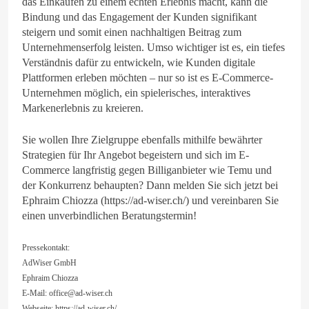
das Einkaufen zu einem echten Erlebnis macht, kann die
Bindung und das Engagement der Kunden signifikant
steigern und somit einen nachhaltigen Beitrag zum
Unternehmenserfolg leisten. Umso wichtiger ist es, ein tiefes
Verständnis dafür zu entwickeln, wie Kunden digitale
Plattformen erleben möchten – nur so ist es E-Commerce-
Unternehmen möglich, ein spielerisches, interaktives
Markenerlebnis zu kreieren.
Sie wollen Ihre Zielgruppe ebenfalls mithilfe bewährter
Strategien für Ihr Angebot begeistern und sich im E-
Commerce langfristig gegen Billiganbieter wie Temu und
der Konkurrenz behaupten? Dann melden Sie sich jetzt bei
Ephraim Chiozza (https://ad-wiser.ch/) und vereinbaren Sie
einen unverbindlichen Beratungstermin!
Pressekontakt:
AdWiser GmbH
Ephraim Chiozza
E-Mail:
office@ad-wiser.ch
Webseite: https://ad-wiser.ch/