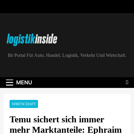
Skip
to
content
Logistik|Inside
Ihr Portal Für Auto, Handel, Logistik, Verkehr Und Wirtschaft.
MENU
WIRTSCHAFT
Temu sichert sich immer
mehr Marktanteile: Ephraim