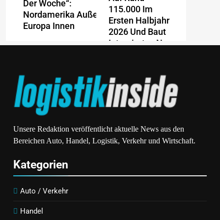
Der Woche“:
115.000 Im
Nordamerika Außen,
Ersten Halbjahr
Europa Innen
2026 Und Baut
Integriertes Neo-
Energy-
Geschäftsmodell
Weiter Aus
Lidl Deutschland
Ein Jahrzehnt
Tour: Discounter
Unsere Redaktion veröffentlicht aktuelle News aus den
Jenseits Aller
Macht
Bereichen Auto, Handel, Logistik, Verkehr und Wirtschaft.
Grenzen: AKKO
Radrennen Zum
Feiert 10-
Kategorien
Event Für Alle /
Jähriges
Radsport-
Jubiläum Mit
Highlight Als
Auto / Verkehr
Neuen
Motivator Für
Produkten Für
Einen Aktiven
Handel
Europa Und
Und