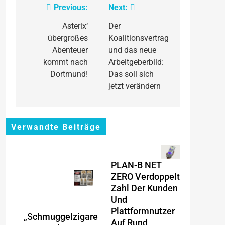
Previous:
Next:
Beitragsnavigation
Asterix‘
Der
übergroßes
Koalitionsvertrag
Abenteuer
und das neue
kommt nach
Arbeitgeberbild:
Dortmund!
Das soll sich
jetzt verändern
Verwandte Beiträge
PLAN-B NET
ZERO Verdoppelt
Zahl Der Kunden
Und
Plattformnutzer
„Schmuggelzigarette
Auf Rund