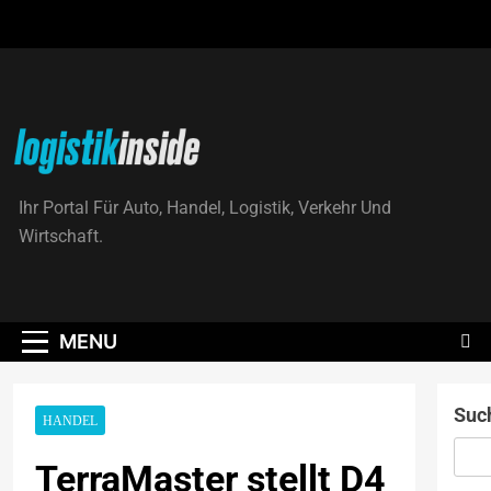
Skip
to
content
Logistik|Inside
Ihr Portal Für Auto, Handel, Logistik, Verkehr Und
Wirtschaft.
MENU
Suc
HANDEL
TerraMaster stellt D4