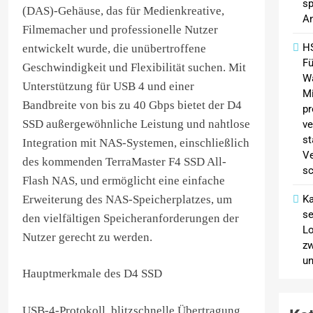
sp
(DAS)-Gehäuse, das für Medienkreative,
An
Filmemacher und professionelle Nutzer
H
entwickelt wurde, die unübertroffene
Fü
Geschwindigkeit und Flexibilität suchen. Mit
W
Unterstützung für USB 4 und einer
Mi
Bandbreite von bis zu 40 Gbps bietet der D4
pr
SSD außergewöhnliche Leistung und nahtlose
ve
st
Integration mit NAS-Systemen, einschließlich
Ve
des kommenden TerraMaster F4 SSD All-
sc
Flash NAS, und ermöglicht eine einfache
Erweiterung des NAS-Speicherplatzes, um
Ka
se
den vielfältigen Speicheranforderungen der
Lo
Nutzer gerecht zu werden.
z
un
Hauptmerkmale des D4 SSD
USB-4-Protokoll, blitzschnelle Übertragung