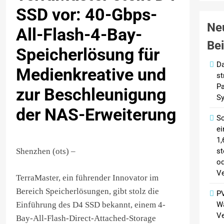
SSD vor: 40-Gbps-
Ne
All-Flash-4-Bay-
Be
Speicherlösung für
Da
Medienkreative und
st
Pa
zur Beschleunigung
Sy
der NAS-Erweiterung
Sc
ei
1,
st
Shenzhen (ots) –
od
Ve
TerraMaster, ein führender Innovator im
Bereich Speicherlösungen, gibt stolz die
PV
Einführung des D4 SSD bekannt, einem 4-
Wa
Ve
Bay-All-Flash-Direct-Attached-Storage