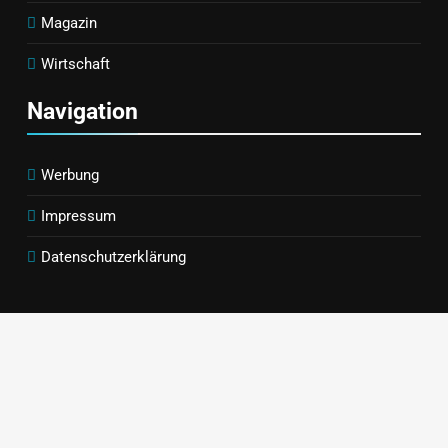
Präsentation Auf
Ausgewogenen
Magazin
Der IFA 2026
Alltag
Wirtschaft
Navigation
Werbung
Impressum
Datenschutzerklärung