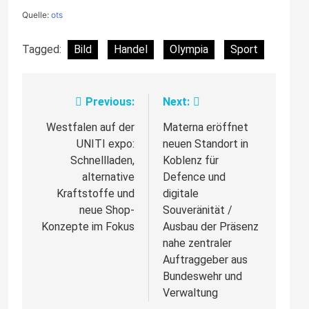
Quelle:
ots
Tagged:
Bild
Handel
Olympia
Sport
Previous:
Next:
Beitragsnavigation
Westfalen auf der
Materna eröffnet
UNITI expo:
neuen Standort in
Schnellladen,
Koblenz für
alternative
Defence und
Kraftstoffe und
digitale
neue Shop-
Souveränität /
Konzepte im Fokus
Ausbau der Präsenz
nahe zentraler
Auftraggeber aus
Bundeswehr und
Verwaltung