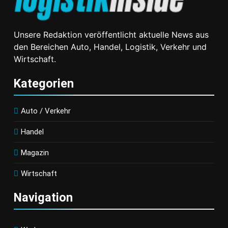
Lidl Deutschland
Grenzen:
Tour: Discounter
AKKO Feiert
Macht Radrennen
10-Jähriges
Unsere Redaktion veröffentlicht aktuelle News aus
Zum Event Für Alle
Jubiläum Mit
den Bereichen Auto, Handel, Logistik, Verkehr und
/ Radsport-
Neuen
Wirtschaft.
Highlight Als
Produkten
Motivator Für
Für Europa
Kategorien
Einen Aktiven Und
Und
Ausgewogenen
Präsentation
Auto / Verkehr
Alltag
Auf Der IFA
2026
Handel
Magazin
Wirtschaft
Navigation