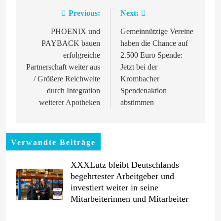
Previous:
Next:
Beitragsnavigation
PHOENIX und
Gemeinnützige Vereine
PAYBACK bauen
haben die Chance auf
erfolgreiche
2.500 Euro Spende:
Partnerschaft weiter aus
Jetzt bei der
/ Größere Reichweite
Krombacher
durch Integration
Spendenaktion
weiterer Apotheken
abstimmen
Verwandte Beiträge
XXXLutz bleibt Deutschlands
begehrtester Arbeitgeber und
investiert weiter in seine
Mitarbeiterinnen und Mitarbeiter