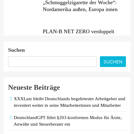
„Schmuggelzigarette der Woche“:
Nordamerika außen, Europa innen
PLAN-B NET ZERO verdoppelt
Zahl der Kunden und Plattformnutzer
auf rund 115.000 im ersten Halbjahr
Suchen
2026 und baut integriertes Neo-
Energy-Geschäftsmodell weiter aus
SUCHEN
Lidl Deutschland Tour: Discounter
macht Radrennen zum Event für alle
Neueste Beiträge
/ Radsport-Highlight als Motivator
für einen aktiven und ausgewogenen
XXXLutz bleibt Deutschlands begehrtester Arbeitgeber und
Alltag
investiert weiter in seine Mitarbeiterinnen und Mitarbeiter
DeutschlandGPT führt §203-konformen Modus für Ärzte,
Anwälte und Steuerberater ein