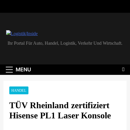
Skip
to
content
Logistik|Inside
Ihr Portal Für Auto, Handel, Logistik, Verkehr Und Wirtschaft.
MENU
HANDEL
TÜV Rheinland zertifiziert
Hisense PL1 Laser Konsole