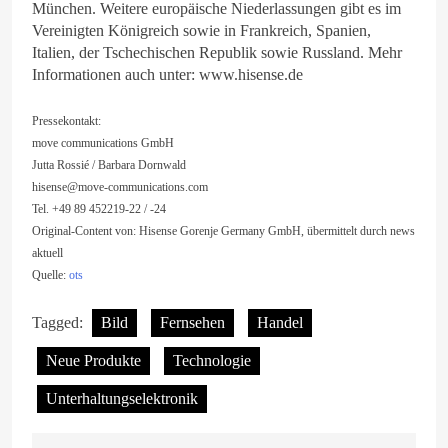
München. Weitere europäische Niederlassungen gibt es im
Vereinigten Königreich sowie in Frankreich, Spanien,
Italien, der Tschechischen Republik sowie Russland. Mehr
Informationen auch unter: www.hisense.de
Pressekontakt:
move communications GmbH
Jutta Rossié / Barbara Dornwald
hisense@move-communications.com
Tel. +49 89 452219-22 / -24
Original-Content von: Hisense Gorenje Germany GmbH, übermittelt durch news
aktuell
Quelle:
ots
Tagged:
Bild
Fernsehen
Handel
Neue Produkte
Technologie
Unterhaltungselektronik