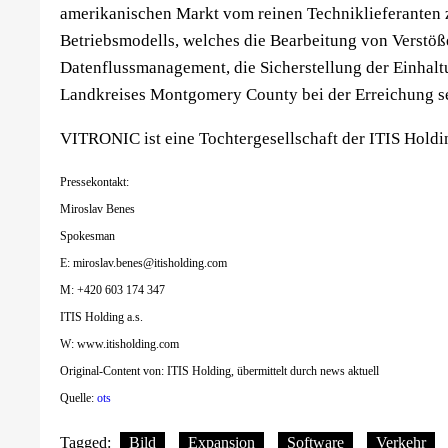
amerikanischen Markt vom reinen Techniklieferanten z
Betriebsmodells, welches die Bearbeitung von Verstöß
Datenflussmanagement, die Sicherstellung der Einhaltu
Landkreises Montgomery County bei der Erreichung sei
VITRONIC ist eine Tochtergesellschaft der ITIS Holdin
Pressekontakt:
Miroslav Benes
Spokesman
E:
miroslav.benes@itisholding.com
M: +420 603 174 347
ITIS Holding a.s.
W: www.itisholding.com
Original-Content von: ITIS Holding, übermittelt durch news aktuell
Quelle:
ots
Tagged:
Bild
Expansion
Software
Verkehr