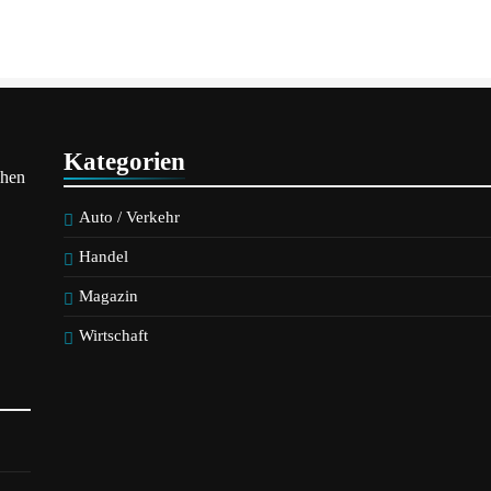
anz
Kategorien
chen
Auto / Verkehr
Handel
Magazin
Wirtschaft
ehr