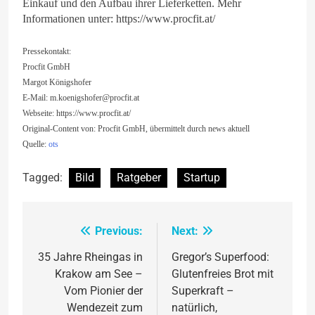
Einkauf und den Aufbau ihrer Lieferketten. Mehr
Informationen unter: https://www.procfit.at/
Pressekontakt:
Procfit GmbH
Margot Königshofer
E-Mail:
m.koenigshofer@procfit.at
Webseite: https://www.procfit.at/
Original-Content von: Procfit GmbH, übermittelt durch news aktuell
Quelle:
ots
Tagged:
Bild
Ratgeber
Startup
Previous:
Next:
Beitragsnavigation
35 Jahre Rheingas in
Gregor’s Superfood:
Krakow am See –
Glutenfreies Brot mit
Vom Pionier der
Superkraft –
Wendezeit zum
natürlich,