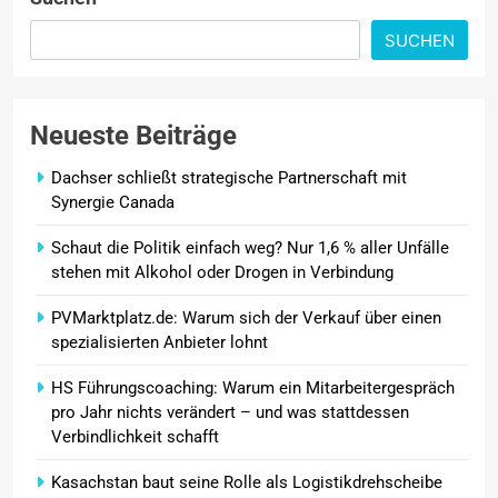
schafft
SUCHEN
Wenn jede Minute zählt: Wie
Onboard-Kurier-Spezialist OBC
ONE die internationale
Neueste Beiträge
Notfalllogistik neu denkt
Dachser schließt strategische Partnerschaft mit
Synergie Canada
Schaut die Politik einfach weg? Nur 1,6 % aller Unfälle
stehen mit Alkohol oder Drogen in Verbindung
PVMarktplatz.de: Warum sich der Verkauf über einen
spezialisierten Anbieter lohnt
HS Führungscoaching: Warum ein Mitarbeitergespräch
pro Jahr nichts verändert – und was stattdessen
Verbindlichkeit schafft
Kasachstan baut seine Rolle als Logistikdrehscheibe