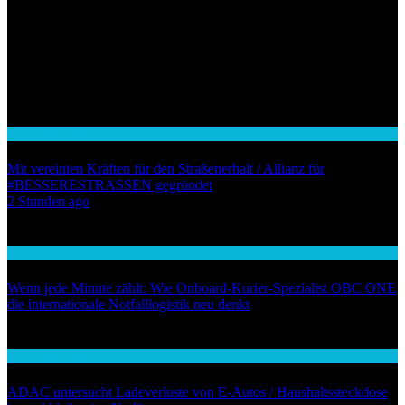
Auto / Verkehr
Mit vereinten Kräften für den Straßenerhalt / Allianz für
#BESSERESTRASSEN gegründet
01
2 Stunden ago
02
Wirtschaft
Wenn jede Minute zählt: Wie Onboard-Kurier-Spezialist OBC ONE
die internationale Notfalllogistik neu denkt
03
Auto / Verkehr
ADAC untersucht Ladeverluste von E-Autos / Haushaltssteckdose