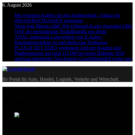
Skip
6. August 2026
to
Mit vereinten Kräften für den Straßenerhalt / Allianz für
content
#BESSERESTRASSEN gegründet
Wenn jede Minute zählt: Wie Onboard-Kurier-Spezialist OBC
ONE die internationale Notfalllogistik neu denkt
ADAC untersucht Ladeverluste von E-Autos /
Haushaltssteckdose ist und bleibt eine Notlösung
PLAN-B NET ZERO verdoppelt Zahl der Kunden und
Plattformnutzer auf rund 115.000 im ersten Halbjahr 2026
und baut integriertes Neo-Energy-Geschäftsmodell weiter aus
Logistik|Inside
Ihr Portal für Auto, Handel, Logistik, Verkehr und Wirtschaft.
Beliebte Beiträge