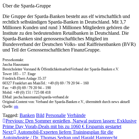
Über die Sparda-Gruppe
Die Gruppe der Sparda-Banken besteht aus elf wirtschaftlich und
rechtlich selbständigen Sparda-Banken in Deutschland. Mit 3,7
Millionen Kunden und rund 3 Millionen Mitgliedern gehören die
Institute zu den bedeutendsten Retailbanken in Deutschland. Die
Sparda-Banken sind genossenschaftliches Mitglied im
Bundesverband der Deutschen Volks- und Raiffeisenbanken (BVR)
und Teil der Genossenschaftlichen FinanzGruppe.
Pressekontakt:
Jascha Hausmann
Bereichsleiter Vorstand & ÖffentlichkeitsarbeitVerband der Sparda-Banken e.V.
Tower 185 – 17. Etage
Friedrich-Ebert-Anlage 35-37
60327 Frankfurt am MainTel.: +49 (0) 69 / 79 20 94 – 160
Fax: +49 (0) 69 / 79 20 94 – 190
Mobil: +49 (0) 151 / 725 08 418
EMail:
jascha.hausmann@sparda-verband.de
Original-Content von: Verband der Sparda-Banken e.V., übermittelt durch news aktuell
Quelle:
ots
Tagged:
Banken
Bild
Personalie
Verbände
Beitragsnavigation
Previous:
Den Sommer genießen, Narwal putzen lassen: Exklusive
Prime Day Vorab-Deals mit bis zu 1060 € Ersparnis gestartet
Next:
Automobil-Experten liefern Trainingsplan für die
Autoindustrie / Dr. Thomas Sedran und Harald Hamprecht