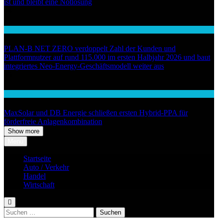
ist und bleibt eine Notlösung
04
Handel
PLAN-B NET ZERO verdoppelt Zahl der Kunden und
Plattformnutzer auf rund 115.000 im ersten Halbjahr 2026 und baut
integriertes Neo-Energy-Geschäftsmodell weiter aus
05
Wirtschaft
MaxSolar und DB Energie schließen ersten Hybrid-PPA für
förderfreie Anlagenkombination
Show more
Menu
Startseite
Auto / Verkehr
Handel
Wirtschaft
Suchen