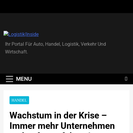
Skip
to
content
Logistik|Inside
Ihr Portal Für Auto, Handel, Logistik, Verkehr Und
Wirtschaft.
MENU
HANDEL
Wachstum in der Krise –
Immer mehr Unternehmen