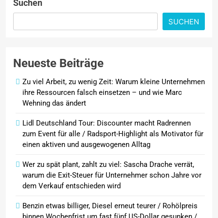
Suchen
PKV-Vertrieb im Wandel: Warum
die JP Consulting GmbH keine
SUCHEN
Leads mehr verteilt
Febreze bringt einen neuen
Neueste Beiträge
Mülleimer-Erfrischer auf den
Markt und bietet ab sofort eine
Zu viel Arbeit, zu wenig Zeit: Warum kleine Unternehmen
effektive Lösung gegen
ihre Ressourcen falsch einsetzen – und wie Marc
unangenehme Mülleimergerüche
Wehning das ändert
Lidl Deutschland Tour: Discounter macht Radrennen
zum Event für alle / Radsport-Highlight als Motivator für
einen aktiven und ausgewogenen Alltag
Wer zu spät plant, zahlt zu viel: Sascha Drache verrät,
warum die Exit-Steuer für Unternehmer schon Jahre vor
dem Verkauf entschieden wird
Benzin etwas billiger, Diesel erneut teurer / Rohölpreis
binnen Wochenfrist um fast fünf US-Dollar gesunken /