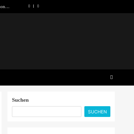
ionale
 denkt
lösung
00 im
er aus
ründet
ionale
 denkt
lösung
00 im
er aus
Suchen
SUCHEN