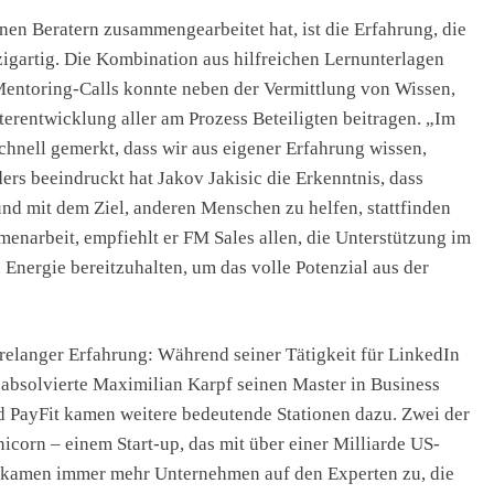
nen Beratern zusammengearbeitet hat, ist die Erfahrung, die
zigartig. Die Kombination aus hilfreichen Lernunterlagen
ntoring-Calls konnte neben der Vermittlung von Wissen,
erentwicklung aller am Prozess Beteiligten beitragen. „Im
chnell gemerkt, dass wir aus eigener Erfahrung wissen,
rs beeindruckt hat Jakov Jakisic die Erkenntnis, dass
nd mit dem Ziel, anderen Menschen zu helfen, stattfinden
narbeit, empfiehlt er FM Sales allen, die Unterstützung im
 Energie bereitzuhalten, um das volle Potenzial aus der
hrelanger Erfahrung: Während seiner Tätigkeit für LinkedIn
absolvierte Maximilian Karpf seinen Master in Business
d PayFit kamen weitere bedeutende Stationen dazu. Zwei der
corn – einem Start-up, das mit über einer Milliarde US-
e kamen immer mehr Unternehmen auf den Experten zu, die