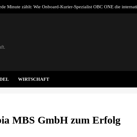
de Minute zählt: Wie Onboard-Kurier-Spezialist OBC ONE die internat
Notfalllogistik neu
adeverluste von E-Autos / Haushaltssteckdose ist und bleibt eine Not
ERO verdoppelt Zahl der Kunden und Plattformnutzer auf rund 115.0
n Halbjahr 2026 und baut integriertes Neo-Energy-Geschäftsmodell weit
ft.
n Kräften für den Straßenerhalt / Allianz für #BESSERESTRASSEN geg
de Minute zählt: Wie Onboard-Kurier-Spezialist OBC ONE die internat
Notfalllogistik neu
adeverluste von E-Autos / Haushaltssteckdose ist und bleibt eine Not
DEL
WIRTSCHAFT
ERO verdoppelt Zahl der Kunden und Plattformnutzer auf rund 115.0
n Halbjahr 2026 und baut integriertes Neo-Energy-Geschäftsmodell weit
ipia MBS GmbH zum Erfolg