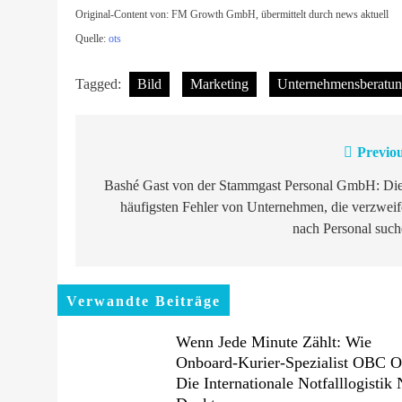
Original-Content von: FM Growth GmbH, übermittelt durch news aktuell
Quelle:
ots
Tagged:
Bild
Marketing
Unternehmensberatu
Previou
Beitragsnavigation
Bashé Gast von der Stammgast Personal GmbH: Die
häufigsten Fehler von Unternehmen, die verzweif
nach Personal suc
Verwandte Beiträge
Wenn Jede Minute Zählt: Wie
Onboard-Kurier-Spezialist OBC 
Die Internationale Notfalllogistik