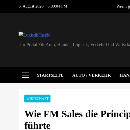
Skip
6. August 2026
5:09:05 PM
Wenn je
to
content
ADAC untersucht L
PLAN-B NET Z
erste
Logistik|Inside
Ihr Portal Für Auto, Handel, Logistik, Verkehr Und Wirtscha
Mit vereinte
Wenn je
ADAC untersucht L
STARTSEITE
AUTO / VERKEHR
HAN
PLAN-B NET Z
erste
WIRTSCHAFT
Wie FM Sales die Princ
führte