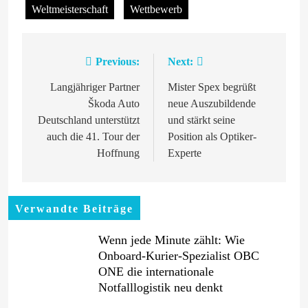
Weltmeisterschaft
Wettbewerb
Previous:
Next:
Beitragsnavigation
Langjähriger Partner
Mister Spex begrüßt
Škoda Auto
neue Auszubildende
Deutschland unterstützt
und stärkt seine
auch die 41. Tour der
Position als Optiker-
Hoffnung
Experte
Verwandte Beiträge
Wenn jede Minute zählt: Wie
Onboard-Kurier-Spezialist OBC
ONE die internationale
Notfalllogistik neu denkt