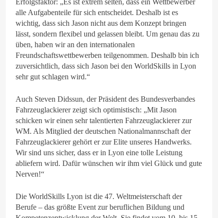
Erfolgsfaktor: „Es ist extrem selten, dass ein Wettbewerber
alle Aufgabenteile für sich entscheidet. Deshalb ist es
wichtig, dass sich Jason nicht aus dem Konzept bringen
lässt, sondern flexibel und gelassen bleibt. Um genau das zu
üben, haben wir an den internationalen
Freundschaftswettbewerben teilgenommen. Deshalb bin ich
zuversichtlich, dass sich Jason bei den WorldSkills in Lyon
sehr gut schlagen wird.“
Auch Steven Didssun, der Präsident des Bundesverbandes
Fahrzeuglackierer zeigt sich optimistisch: „Mit Jason
schicken wir einen sehr talentierten Fahrzeuglackierer zur
WM. Als Mitglied der deutschen Nationalmannschaft der
Fahrzeuglackierer gehört er zur Elite unseres Handwerks.
Wir sind uns sicher, dass er in Lyon eine tolle Leistung
abliefern wird. Dafür wünschen wir ihm viel Glück und gute
Nerven!“
Die WorldSkills Lyon ist die 47. Weltmeisterschaft der
Berufe – das größte Event zur beruflichen Bildung und
Kompetenzentwicklung der Welt. Sie findet vom 10. bis 15.