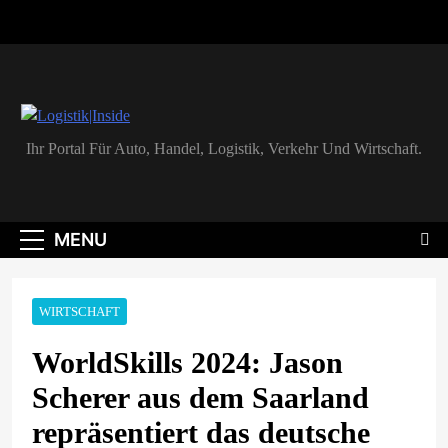
Skip
to
content
Logistik|Inside
Ihr Portal Für Auto, Handel, Logistik, Verkehr Und Wirtschaft.
MENU
WIRTSCHAFT
WorldSkills 2024: Jason
Scherer aus dem Saarland
repräsentiert das deutsche