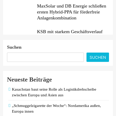
MaxSolar und DB Energie schließen
ersten Hybrid-PPA für förderfreie
Anlagenkombination
KSB mit starkem Geschäftsverlauf
im zweiten Quartal
Suchen
Intersolar-Trend 2026: Warum
SUCHEN
Batteriespeicher zum wichtigsten
Baustein der Energiewende werden
Neueste Beiträge
Kasachstan baut seine Rolle als Logistikdrehscheibe
zwischen Europa und Asien aus
„Schmuggelzigarette der Woche“: Nordamerika außen,
Europa innen