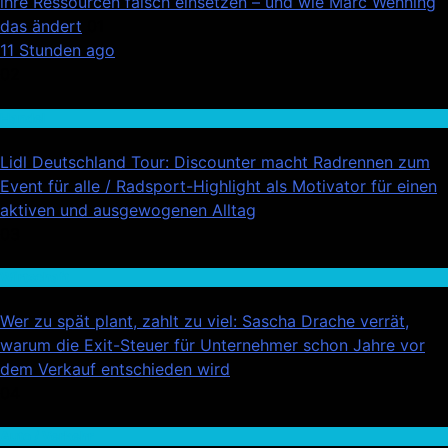
ihre Ressourcen falsch einsetzen – und wie Marc Wehning
das ändert
01
11 Stunden ago
02
Handel
Lidl Deutschland Tour: Discounter macht Radrennen zum
Event für alle / Radsport-Highlight als Motivator für einen
aktiven und ausgewogenen Alltag
03
Wirtschaft
Wer zu spät plant, zahlt zu viel: Sascha Drache verrät,
warum die Exit-Steuer für Unternehmer schon Jahre vor
dem Verkauf entschieden wird
04
Auto / Verkehr