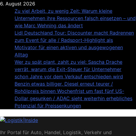
Skip
6. August 2026
to
Zu viel Arbeit, zu wenig Zeit: Warum kleine
content
Unternehmen ihre Ressourcen falsch einsetzen – und
wie Marc Wehning das ändert
Lidl Deutschland Tour: Discounter macht Radrennen
zum Event für alle / Radsport-Highlight als
Motivator für einen aktiven und ausgewogenen
Alltag
Wer zu spät plant, zahlt zu viel: Sascha Drache
verrät, warum die Exit-Steuer für Unternehmer
schon Jahre vor dem Verkauf entschieden wird
Benzin etwas billiger, Diesel erneut teurer /
Rohölpreis binnen Wochenfrist um fast fünf US-
Dollar gesunken / ADAC sieht weiterhin erhebliches
Potenzial für Preissenkungen
Logistik|Inside
Ihr Portal für Auto, Handel, Logistik, Verkehr und