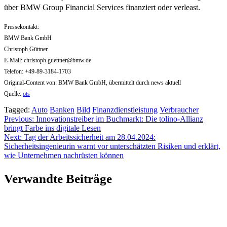
über BMW Group Financial Services finanziert oder verleast.
Pressekontakt:
BMW Bank GmbH
Christoph Güttner
E-Mail:
christoph.guettner@bmw.de
Telefon: +49-89-3184-1703
Original-Content von: BMW Bank GmbH, übermittelt durch news aktuell
Quelle:
ots
Tagged:
Auto
Banken
Bild
Finanzdienstleistung
Verbraucher
Beitragsnavigation
Previous:
Innovationstreiber im Buchmarkt: Die tolino-Allianz
bringt Farbe ins digitale Lesen
Next:
Tag der Arbeitssicherheit am 28.04.2024:
Sicherheitsingenieurin warnt vor unterschätzten Risiken und erklärt,
wie Unternehmen nachrüsten können
Verwandte Beiträge