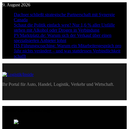
Skip
9. August 2026
to
Dachser schließt strategische Partnerschaft mit Synergie
content
Canada
Schaut die Politik einfach weg? Nur 1,6 % aller Unfälle
stehen mit Alkohol oder Drogen in Verbindung
PVMarktplatz.de: Warum sich der Verkauf über einen
spezialisierten Anbieter lohnt
HS Führungscoaching: Warum ein Mitarbeitergespräch pro
Jahr nichts verändert – und was stattdessen Verbindlichkeit
schafft
Logistik|Inside
Ihr Portal für Auto, Handel, Logistik, Verkehr und Wirtschaft.
Beliebte Beiträge