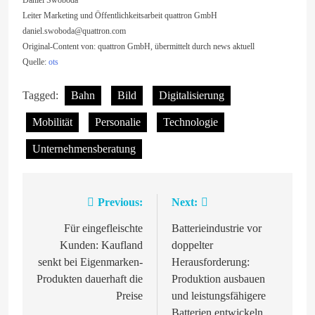
Leiter Marketing und Öffentlichkeitsarbeit quattron GmbH
daniel.swoboda@quattron.com
Original-Content von: quattron GmbH, übermittelt durch news aktuell
Quelle:
ots
Tagged:
Bahn
Bild
Digitalisierung
Mobilität
Personalie
Technologie
Unternehmensberatung
Previous:
Next:
Beitragsnavigation
Für eingefleischte
Batterieindustrie vor
Kunden: Kaufland
doppelter
senkt bei Eigenmarken-
Herausforderung:
Produkten dauerhaft die
Produktion ausbauen
Preise
und leistungsfähigere
Batterien entwickeln