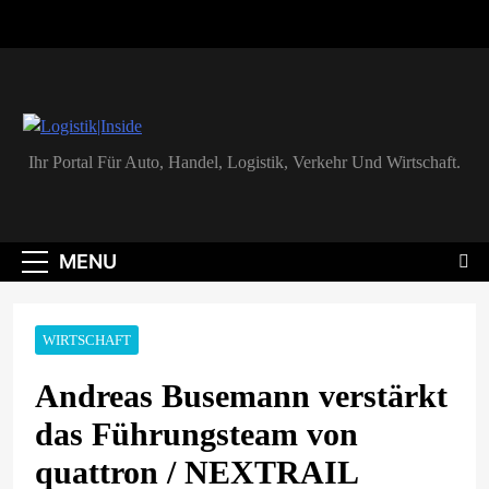
Skip
to
content
Logistik|Inside
Ihr Portal Für Auto, Handel, Logistik, Verkehr Und Wirtschaft.
MENU
WIRTSCHAFT
Andreas Busemann verstärkt
das Führungsteam von
quattron / NEXTRAIL