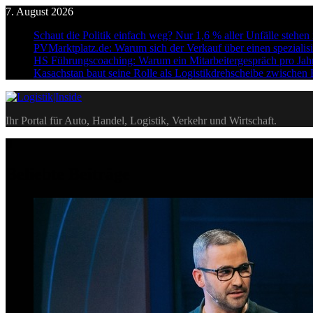
Skip
7. August 2026
to
Schaut die Politik einfach weg? Nur 1,6 % aller Unfälle stehe
content
PVMarktplatz.de: Warum sich der Verkauf über einen spezialisi
HS Führungscoaching: Warum ein Mitarbeitergespräch pro Jahr n
Kasachstan baut seine Rolle als Logistikdrehscheibe zwischen
Logistik|Inside
Ihr Portal für Auto, Handel, Logistik, Verkehr und Wirtschaft.
Beliebte Beiträge