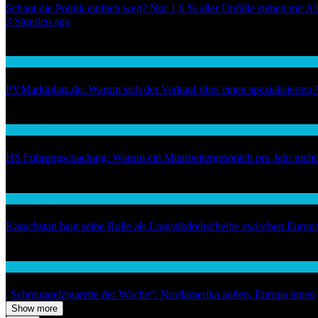
Schaut die Politik einfach weg? Nur 1,6 % aller Unfälle stehen mit 
3 Stunden ago
02
Wirtschaft
PVMarktplatz.de: Warum sich der Verkauf über einen spezialisierten 
03
Wirtschaft
HS Führungscoaching: Warum ein Mitarbeitergespräch pro Jahr nichts 
04
Auto / Verkehr
Kasachstan baut seine Rolle als Logistikdrehscheibe zwischen Europ
05
Handel
„Schmuggelzigarette der Woche“: Nordamerika außen, Europa innen
Show more