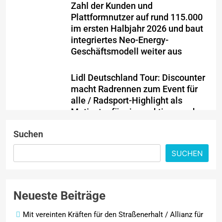
Zahl der Kunden und
Plattformnutzer auf rund 115.000
im ersten Halbjahr 2026 und baut
integriertes Neo-Energy-
Geschäftsmodell weiter aus
Lidl Deutschland Tour: Discounter
macht Radrennen zum Event für
alle / Radsport-Highlight als
Motivator für einen aktiven und
ausgewogenen Alltag
Suchen
Ein Jahrzehnt jenseits aller
SUCHEN
Grenzen: AKKO feiert 10-jähriges
Jubiläum mit neuen Produkten für
Europa und Präsentation auf der
Neueste Beiträge
IFA 2026
Mit vereinten Kräften für den Straßenerhalt / Allianz für
PKV-Vertrieb im Wandel: Warum