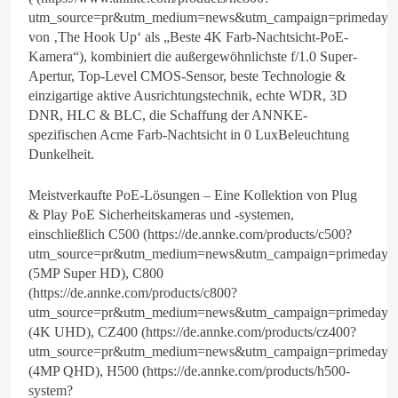
utm_source=pr&utm_medium=news&utm_campaign=primeday20
von ‚The Hook Up‘ als „Beste 4K Farb-Nachtsicht-PoE-
Kamera“), kombiniert die außergewöhnlichste f/1.0 Super-
Apertur, Top-Level CMOS-Sensor, beste Technologie &
einzigartige aktive Ausrichtungstechnik, echte WDR, 3D
DNR, HLC & BLC, die Schaffung der ANNKE-
spezifischen Acme Farb-Nachtsicht in 0 LuxBeleuchtung
Dunkelheit.
Meistverkaufte PoE-Lösungen – Eine Kollektion von Plug
& Play PoE Sicherheitskameras und -systemen,
einschließlich C500 (https://de.annke.com/products/c500?
utm_source=pr&utm_medium=news&utm_campaign=primeday2
(5MP Super HD), C800
(https://de.annke.com/products/c800?
utm_source=pr&utm_medium=news&utm_campaign=primeday2
(4K UHD), CZ400 (https://de.annke.com/products/cz400?
utm_source=pr&utm_medium=news&utm_campaign=primeday2
(4MP QHD), H500 (https://de.annke.com/products/h500-
system?