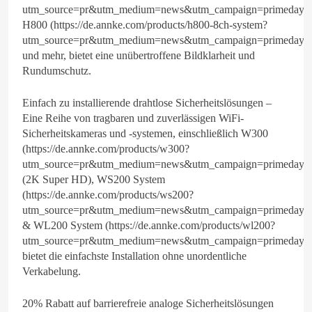
utm_source=pr&utm_medium=news&utm_campaign=primeday20
H800 (https://de.annke.com/products/h800-8ch-system?
utm_source=pr&utm_medium=news&utm_campaign=primeday2
und mehr, bietet eine unübertroffene Bildklarheit und
Rundumschutz.
Einfach zu installierende drahtlose Sicherheitslösungen –
Eine Reihe von tragbaren und zuverlässigen WiFi-
Sicherheitskameras und -systemen, einschließlich W300
(https://de.annke.com/products/w300?
utm_source=pr&utm_medium=news&utm_campaign=primeday2
(2K Super HD), WS200 System
(https://de.annke.com/products/ws200?
utm_source=pr&utm_medium=news&utm_campaign=primeday2
& WL200 System (https://de.annke.com/products/wl200?
utm_source=pr&utm_medium=news&utm_campaign=primeday20
bietet die einfachste Installation ohne unordentliche
Verkabelung.
20% Rabatt auf barrierefreie analoge Sicherheitslösungen