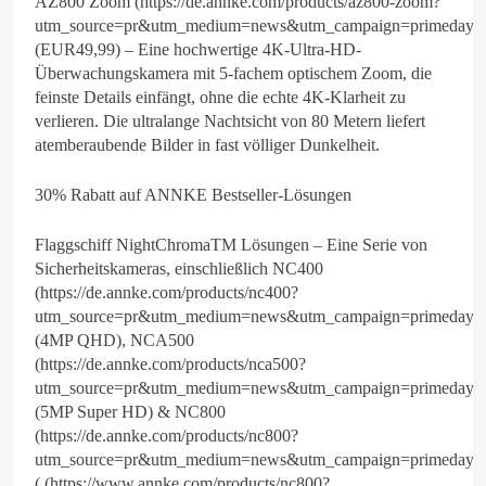
AZ800 Zoom (https://de.annke.com/products/az800-zoom?
utm_source=pr&utm_medium=news&utm_campaign=primeday2
(EUR49,99) – Eine hochwertige 4K-Ultra-HD-
Überwachungskamera mit 5-fachem optischem Zoom, die
feinste Details einfängt, ohne die echte 4K-Klarheit zu
verlieren. Die ultralange Nachtsicht von 80 Metern liefert
atemberaubende Bilder in fast völliger Dunkelheit.
30% Rabatt auf ANNKE Bestseller-Lösungen
Flaggschiff NightChromaTM Lösungen – Eine Serie von
Sicherheitskameras, einschließlich NC400
(https://de.annke.com/products/nc400?
utm_source=pr&utm_medium=news&utm_campaign=primeday2
(4MP QHD), NCA500
(https://de.annke.com/products/nca500?
utm_source=pr&utm_medium=news&utm_campaign=primeday2
(5MP Super HD) & NC800
(https://de.annke.com/products/nc800?
utm_source=pr&utm_medium=news&utm_campaign=primeday2
( (https://www.annke.com/products/nc800?